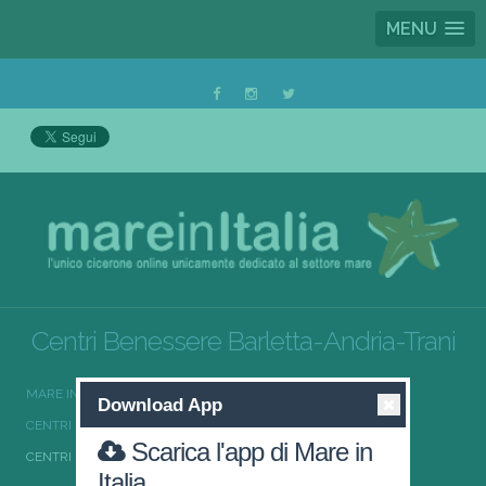
MENU
Centri Benessere Barletta-Andria-Trani
MARE IN ITALIA
CENTRI BENESSERE
Download App
CENTRI BENESSERE PUGLIA
Scarica l'app di Mare in
CENTRI BENESSERE BARLETTA-ANDRIA-TRANI
Italia