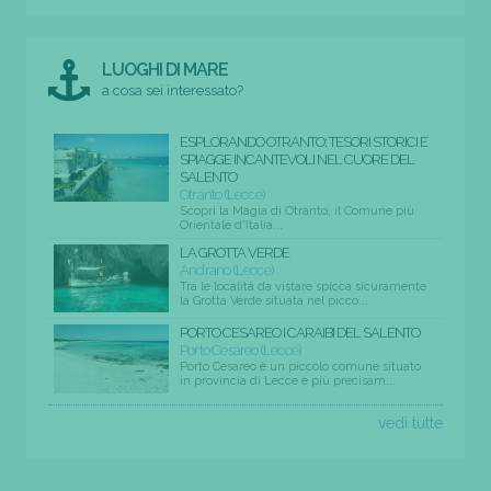
LUOGHI DI MARE
a cosa sei interessato?
ESPLORANDO OTRANTO: TESORI STORICI E
SPIAGGE INCANTEVOLI NEL CUORE DEL
SALENTO
Otranto (Lecce)
Scopri la Magia di Otranto, il Comune più
Orientale d'Italia...
LA GROTTA VERDE
Andrano (Lecce)
Tra le località da vistare spicca sicuramente
la Grotta Verde situata nel picco...
PORTO CESAREO I CARAIBI DEL SALENTO
Porto Cesareo (Lecce)
Porto Cesareo è un piccolo comune situato
in provincia di Lecce e più precisam...
vedi tutte