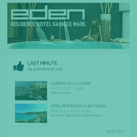
LAST MINUTE
da prendere al volo
ALBERGO VILLA A MARE
Peschici (FG) / Puglia
Offerta smart
HOTEL RISTORANTE ALBA CHIARA
Melendugno (LE) / Puglia
Sconto A VACANZA A settembre
vedi tutte