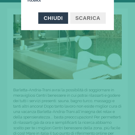
CHIUDI
SCARICA
Barletta-Andria-Trani avrai la possibilità di soggiornare in
meravigliosi Centri benessere in cui potrai rilassarti e godere
dei tutti i servizi presenti: sauna, bagno turco, massaggi e
tanti altri ancora! Dopo tanto lavoro non esiste miglior cura di
una vacanza Barletta-Andria-Trani all'insegna del relax e
della spensieratezza…. basta preoccupazioni! Per permetterti
di rilassarti già da ora e semplificarti la ricerca abbiamo
scelto per te i migliori Centri benessere della zona…più facile
di così! Mare in italia il tuo punto di riferimento online per