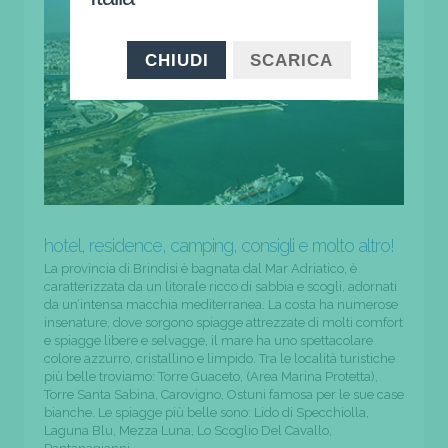
CHIUDI
SCARICA
hotel, residence, camping, consigli e molto altro!
La provincia di Brindisi è bagnata dal Mar Adriatico, è
caratterizzata da un litorale ricco di sabbia e scogli, adornati
da un’intensa macchia mediterranea. La costa ha numerose
insenature, dove sorgono spiagge attrezzate di molti comfort
e spiagge libere e selvagge, il mare ha uno spettacolare
colore azzurro, cristallino e limpido. Tra le località turistiche
più belle troviamo: Torre Guaceto, (Area Marina Protetta),
Torre Santa Sabina, Carovigno, Ostuni famosa per le sue case
bianche. Le spiagge più belle sono: Lido di Specchiolla,
Laguna Blu, Mezza Luna, Lo Scoglio Del Cavallo,