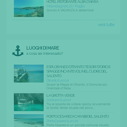
HOTEL RISTORANTE ALBA CHIARA
Melendugno (LE) / Puglia
Sconto A VACANZA A settembre
vedi tutte
LUOGHI DI MARE
a cosa sei interessato?
ESPLORANDO OTRANTO: TESORI STORICI E
SPIAGGE INCANTEVOLI NEL CUORE DEL
SALENTO
Otranto (Lecce)
Scopri la Magia di Otranto, il Comune più
Orientale d'Italia...
LA GROTTA VERDE
Andrano (Lecce)
Tra le località da vistare spicca sicuramente
la Grotta Verde situata nel picco...
PORTO CESAREO I CARAIBI DEL SALENTO
Porto Cesareo (Lecce)
Porto Cesareo è un piccolo comune situato