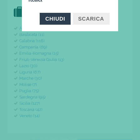
DOVE VAI IN VACANZA?
il tuo viaggio parte da qui
CHIUDI
SCARICA
Abruzzo (24)
Basilicata (11)
Calabria (116)
Campania (69)
Emilia-Romagna (15)
Friuli-Venezia Giulia (13)
Lazio (30)
Liguria (67)
Marche (30)
Molise (7)
Puglia (75)
Sardegna (95)
Sicilia (127)
Toscana (42)
Veneto (14)