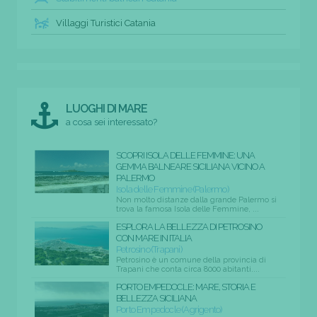
Villaggi Turistici Catania
LUOGHI DI MARE
a cosa sei interessato?
SCOPRI ISOLA DELLE FEMMINE: UNA
GEMMA BALNEARE SICILIANA VICINO A
PALERMO
Isola delle Femmine (Palermo)
Non molto distanze dalla grande Palermo si
trova la famosa Isola delle Femmine, ...
ESPLORA LA BELLEZZA DI PETROSINO
CON MARE IN ITALIA
Petrosino (Trapani)
Petrosino è un comune della provincia di
Trapani che conta circa 8000 abitanti....
PORTO EMPEDOCLE: MARE, STORIA E
BELLEZZA SICILIANA
Porto Empedocle (Agrigento)