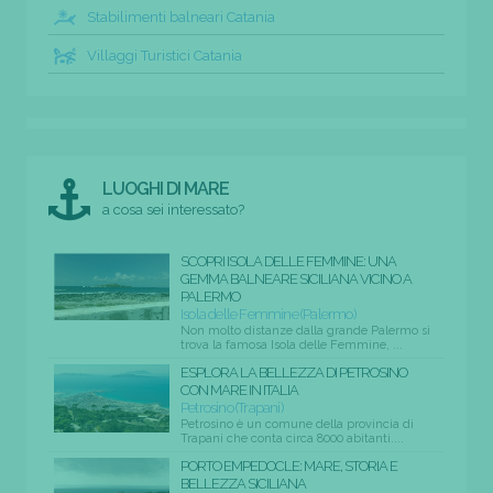
Stabilimenti balneari Catania
Villaggi Turistici Catania
LUOGHI DI MARE
a cosa sei interessato?
SCOPRI ISOLA DELLE FEMMINE: UNA
GEMMA BALNEARE SICILIANA VICINO A
PALERMO
Isola delle Femmine (Palermo)
Non molto distanze dalla grande Palermo si
trova la famosa Isola delle Femmine, ...
ESPLORA LA BELLEZZA DI PETROSINO
CON MARE IN ITALIA
Petrosino (Trapani)
Petrosino è un comune della provincia di
Trapani che conta circa 8000 abitanti....
PORTO EMPEDOCLE: MARE, STORIA E
BELLEZZA SICILIANA