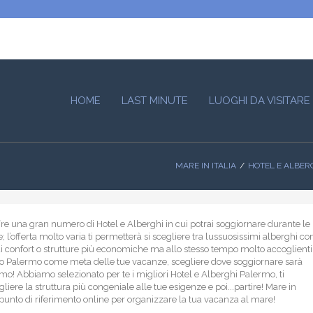
HOME
LAST MINUTE
LUOGHI DA VISITARE
MARE IN ITALIA
HOTEL E ALBER
re una gran numero di Hotel e Alberghi in cui potrai soggiornare durante le
 l’offerta molto varia ti permetterà si scegliere tra lussuosissimi alberghi co
di confort o strutture più economiche ma allo stesso tempo molto accoglienti
to Palermo come meta delle tue vacanze, scegliere dove soggiornare sarà
mo! Abbiamo selezionato per te i migliori Hotel e Alberghi Palermo, ti
liere la struttura più congeniale alle tue esigenze e poi...partire! Mare in
uo punto di riferimento online per organizzare la tua vacanza al mare!