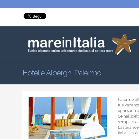
Hotel e Alberghi Palermo
Palermo off
tue vacanze;
ogni sorta 
Se hai scel
semplicissi
basterà sceg
italia, il t