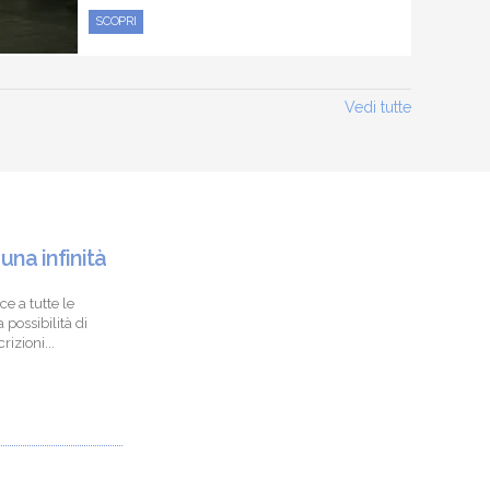
SCOPRI
Vedi tutte
 una infinità
ce a tutte le
 possibilità di
izioni...