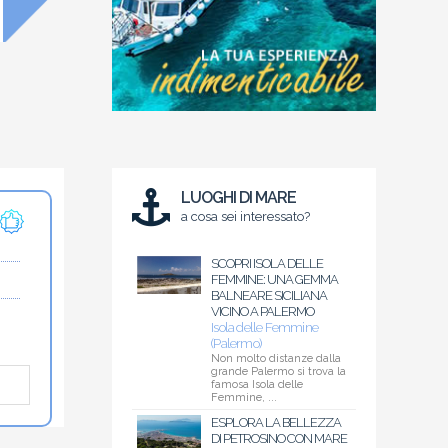
LUOGHI DI MARE
a cosa sei interessato?
SCOPRI ISOLA DELLE
FEMMINE: UNA GEMMA
BALNEARE SICILIANA
VICINO A PALERMO
Isola delle Femmine
(Palermo)
Non molto distanze dalla
grande Palermo si trova la
famosa Isola delle
Femmine, ...
ESPLORA LA BELLEZZA
DI PETROSINO CON MARE