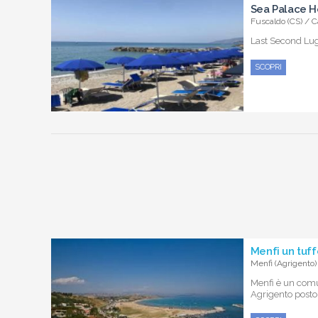
Sea Palace H
Fuscaldo (CS) / C
Last Second Lugl
SCOPRI
Menfi un tuff
Menfi (Agrigento)
Menfi è un comu
Agrigento posto t