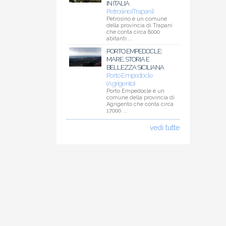
IN ITALIA
Petrosino (Trapani)
Petrosino è un comune
della provincia di Trapani
che conta circa 8000
abitanti....
PORTO EMPEDOCLE:
MARE, STORIA E
BELLEZZA SICILIANA
Porto Empedocle
(Agrigento)
Porto Empedocle è un
comune della provincia di
Agrigento che conta circa
17000 ...
vedi tutte