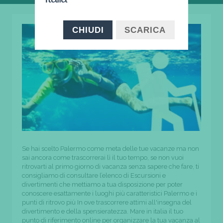
CHIUDI
SCARICA
Se hai scelto Palermo come meta delle tue vacanze ma non
sai ancora come trascorrerai lì il tuo tempo, se non vuoi
ritrovarti al primo giorno di vacanza senza sapere che fare, ti
consigliamo di consultare l’elenco di Escursioni e
divertimenti che mettiamo a tua disposizione per poter
conoscere esattamente i luoghi più caratteristici Palermo e i
punti di ritrovo più In ove trascorrere attimi all'insegna del
divertimento e della spensieratezza. Mare in italia il tuo
punto di riferimento online per organizzare la tua vacanza al