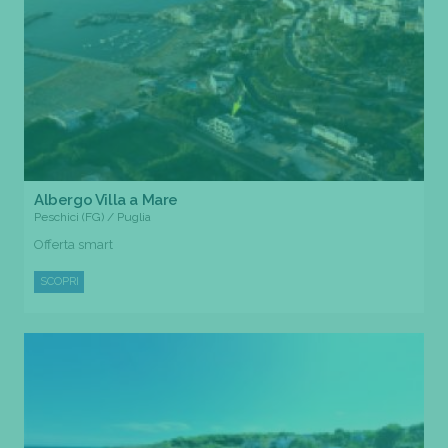
Albergo Villa a Mare
Peschici (FG) / Puglia
Offerta smart
SCOPRI