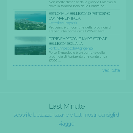
Non molto distanze dalla grande Palermo si
trova la famosa Isola delle Femmine, ...
ESPLORA LA BELLEZZA DI PETROSINO
CON MARE IN ITALIA
Petrosino (Trapani)
Petrosino è un comune della provincia di
Trapani che conta circa 8000 abitanti....
PORTO EMPEDOCLE: MARE, STORIA E
BELLEZZA SICILIANA
Porto Empedocle (Agrigento)
Porto Empedocle è un comune della
provincia di Agrigento che conta circa
17000 ...
vedi tutte
Last Minute
scopri le bellezze italiane e tutti i nostri consigli di
viaggio