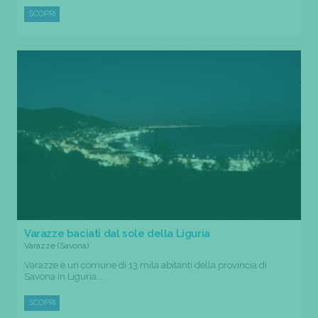
SCOPRI
Varazze baciati dal sole della Liguria
Varazze (Savona)
Varazze è un comune di 13 mila abitanti della provincia di
Savona in Liguria....
SCOPRI