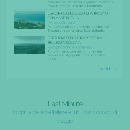
Non molto distanze dalla grande Palermo si
trova la famosa Isola delle Femmine, ...
ESPLORA LA BELLEZZA DI PETROSINO
CON MARE IN ITALIA
Petrosino (Trapani)
Petrosino è un comune della provincia di
Trapani che conta circa 8000 abitanti....
PORTO EMPEDOCLE: MARE, STORIA E
BELLEZZA SICILIANA
Porto Empedocle (Agrigento)
Porto Empedocle è un comune della
provincia di Agrigento che conta circa
17000 ...
vedi tutte
Last Minute
scopri le bellezze italiane e tutti i nostri consigli di
viaggio