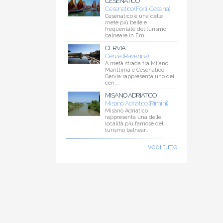
CESENATICO
Cesenatico (Forli-Cesena)
Cesenatico è una delle
mete più belle e
frequentate del turismo
balneare in Em...
CERVIA
Cervia (Ravenna)
A metà strada tra Milano
Marittima e Cesenatico,
Cervia rappresenta uno dei
cen...
MISANO ADRIATICO
Misano Adriatico (Rimini)
Misano Adriatico
rappresenta una delle
località più famose del
turismo balnear...
vedi tutte