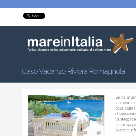
Case Vacanze Riviera Romagnola
Se hai inte
in vacanza 
possibilità 
disposizion
vantaggiose
in compagnia
punto di ri