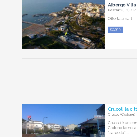
Albergo Villa
Peschici (FG) / P
Offerta smart
SCOPRI
Crucoli la cit
Crucoli (Crotone)
Crucoli è un co
Crotone famosa 
“sardella”....