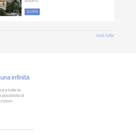
abitanti....
SCOPRI
Vedi tutte
 una infinità
ce a tutte le
 possibilità di
izioni...