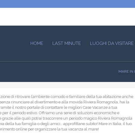
HOME
LAST MINUTE
LUOGHI DA VISITARE
MARE IN 
nzione di ritrovare l’ambiente comodo e familiare della tua abitazione anche
senza rinunciare al divertimento e alla movida Riviera Romagnola, hai la
tramite il nostro portale di contattare le migliori Case Vacanze a tua
e per il periodo estivo. Offriamo una serie di soluzioni economiche e
 grazie alle quali potrai trascorrere un periodo magico Riviera Romagnola
 della tua famiglia o degli amici… approfittane subito! Mare in Italia, il tuo
ferimento online per organizzare la tua vacanza al mare!