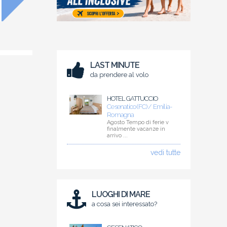
LAST MINUTE
da prendere al volo
HOTEL GATTUCCIO
Cesenatico (FC) / Emilia-
Romagna
Agosto Tempo di ferie v
finalmente vacanze in
arrivo ...
vedi tutte
LUOGHI DI MARE
a cosa sei interessato?