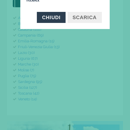
il tuo viaggio parte da qui
CHIUDI
SCARICA
Abruzzo (24)
Basilicata (11)
Calabria (116)
Campania (69)
Emilia-Romagna (15)
Friuli-Venezia Giulia (13)
Lazio (30)
Liguria (67)
Marche (30)
Molise (7)
Puglia (75)
Sardegna (95)
Sicilia (127)
Toscana (42)
Veneto (14)