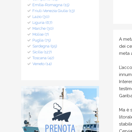
Emilia-Romagna (15)
Friuli-Venezia Giulia (13)
Lazio (30)
Liguria (67)
Marche (30)
Molise (7)
A metà
Puglia (75)
dei ce
Sardegna (95)
Sicilia (127)
meta a
Toscana (42)
Veneto (14)
L’acco
innume
Intere
testim
Gariba
Ma è s
litora
stabil
Cervia