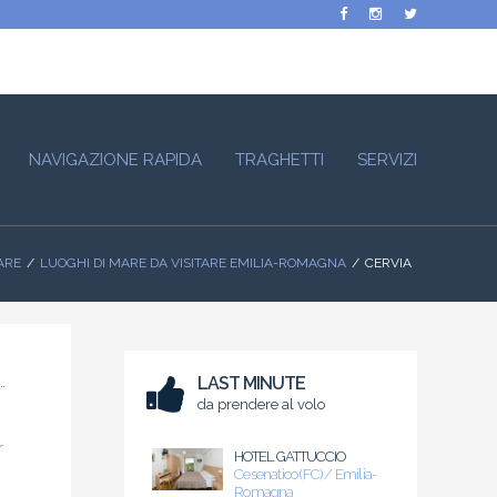
NAVIGAZIONE RAPIDA
TRAGHETTI
SERVIZI
ARE
LUOGHI DI MARE DA VISITARE EMILIA-ROMAGNA
CERVIA
LAST MINUTE
da prendere al volo
r
HOTEL GATTUCCIO
Cesenatico (FC) / Emilia-
Romagna