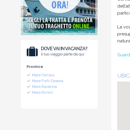
dell’a
partic
La vos
presup
natura
DOVE VAI IN VACANZA?
il tuo viaggio parte da qui
Guarda
Province
UBIC
Mare Ferrara
Mare Forli-Cesena
Mare Ravenna
Mare Rimini