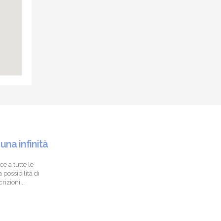
 una infinità
ce a tutte le
 possibilità di
izioni...