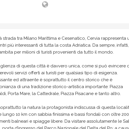
 strada tra Milano Marittima e Cesenatico, Cervia rappresenta
ntri più interessanti di tutta la costa Adriatica. Da sempre, infatti,
mbita per milioni di turisti provenienti da tutto il mondo.
glienza di questa città è davvero unica, come si può evincere 
revoli servizi offerti ai turisti per qualsiasi tipo di esigenza.
ssante ed attraente è soprattutto il centro storico che è
onianza di una tradizione storico-artistica importante: Piazza
ldi, Porta Mare, la Cattedrale, Piazza Pisacane e tanto altro.
oprattutto la natura la protagonista indiscussa di questa locali
le lungo 10 km con sabbia finissima e bassi fondali con oltre 200
imenti balneari e spiagge libere. Da visitare assolutamente le Sal
, porta d’ingresso del Parco Nazionale del Delta del Po: a caus