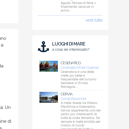
Agosto Tempo di ferie v
finalmente vacanze in
arrivo ...
vedi tutte
 uno
LUOGHI DI MARE
 è
a cosa sei interessato?
CESENATICO
da
Cesenatico (Forli-Cesena)
Cesenatico è una delle
mete più belle e
frequentate del turismo
balneare in Emilia
Romagna...
CERVIA
Cervia (Ravenna)
A metà strada tra Milano
tà. Un
Marittima e Cesenatico,
Cervia rappresenta uno dei
centri più interessanti di
tutta la costa Adriatica. Da
ine di
sempre è meta ambita per
milioni di turisti
a