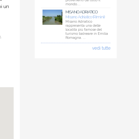
provenienti da tutto il
mondo....
oi un
MISANO ADRIATICO
Misano Adriatico (Rimini)
Misano Adriatico
rappresenta una delle
località più famose del
turismo balneare in Emilia
,
Romagna. ...
vedi tutte