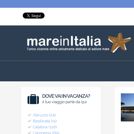
DOVE VAI IN VACANZA?
il tuo viaggio parte da qui
Abruzzo (24)
Basilicata (11)
Calabria (116)
Campania (69)