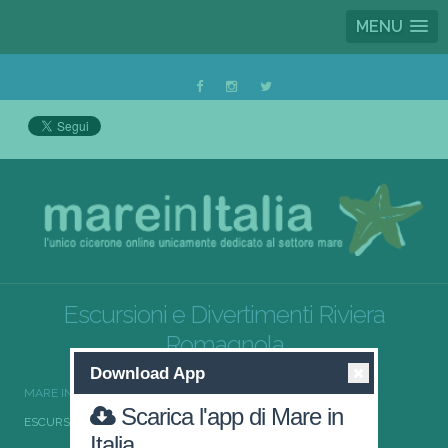
MENU
Escursioni e Divertimenti Riviera
Romagnola
Download App
MARE IN ITALIA
ESCURSIONI E DIVERTIMENTI
Scarica l'app di Mare in
ESCURSIONI E DIVERTIMENTI RIVIERA ROMAGNOLA
Italia