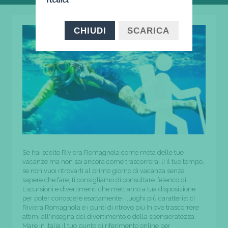
CHIUDI
SCARICA
Se hai scelto Riviera Romagnola come meta delle tue
vacanze ma non sai ancora come trascorrerai lì il tuo tempo,
se non vuoi ritrovarti al primo giorno di vacanza senza
sapere che fare, ti consigliamo di consultare l’elenco di
Escursioni e divertimenti che mettiamo a tua disposizione
per poter conoscere esattamente i luoghi più caratteristici
Riviera Romagnola e i punti di ritrovo più In ove trascorrere
attimi all'insegna del divertimento e della spensieratezza.
Mare in italia il tuo punto di riferimento online per