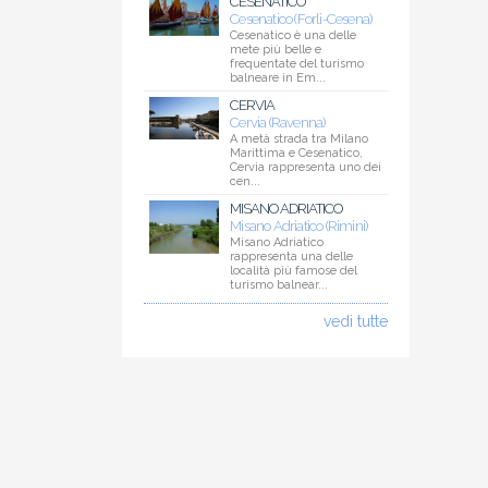
CESENATICO
Cesenatico (Forli-Cesena)
Cesenatico è una delle
mete più belle e
frequentate del turismo
balneare in Em...
CERVIA
Cervia (Ravenna)
A metà strada tra Milano
Marittima e Cesenatico,
Cervia rappresenta uno dei
cen...
MISANO ADRIATICO
Misano Adriatico (Rimini)
Misano Adriatico
rappresenta una delle
località più famose del
turismo balnear...
vedi tutte