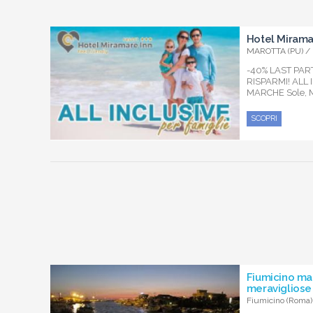
Hotel Mirama
MAROTTA (PU) /
-40% LAST PA
RISPARMI! ALL
MARCHE Sole, M
SCOPRI
Fiumicino ma
meravigliose
Fiumicino (Roma)