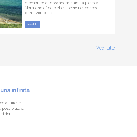
promontorio soprannominato “la piccola
Normandia” dato che, specie nel periodo
primaverile, i c...
SCOPRI
Vedi tutte
 una infinità
ce a tutte le
 possibilità di
izioni...