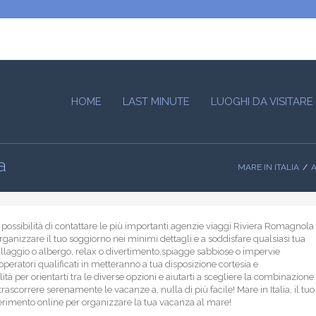
HOME
LAST MINUTE
LUOGHI DA VISITARE
a
MARE IN ITALIA
A
 possibilità di contattare le più importanti agenzie viaggi Riviera Romagnola
rganizzare il tuo soggiorno nei minimi dettagli e a soddisfare qualsiasi tua
illaggio o albergo, relax o divertimento,spiagge sabbiose o impervie
 operatori qualificati in metteranno a tua disposizione cortesia e
ità per orientarti tra le diverse opzioni e aiutarti a scegliere la combinazione
rascorrere serenamente le vacanze a, nulla di più facile! Mare in Italia, il tuo
ferimento online per organizzare la tua vacanza al mare!