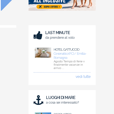
LAST MINUTE
da prendere al volo
HOTEL GATTUCCIO
Cesenatico (FC) / Emilia-
Romagna
Agosto Tempo di ferie v
finalmente vacanze in
arrivo ...
vedi tutte
LUOGHI DI MARE
a cosa sei interessato?