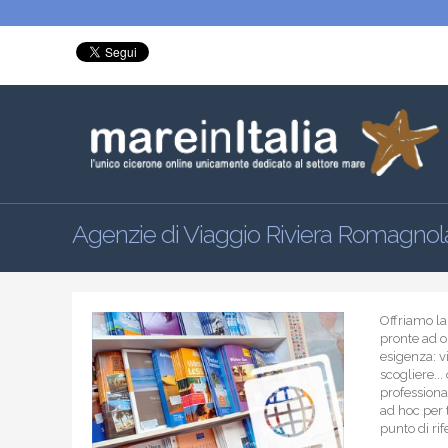
Agenzie di Viaggio Riviera Romagnol
Offriamo la
pronte ad o
esigenza: v
scogliere...
professional
ad hoc per t
punto di ri