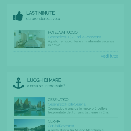
LAST MINUTE
da prendere al volo
HOTEL GATTUCCIO
Cesenatico (FC) / Emilia-Romagna
Agosto Tempo di ferie v finalmente vacanze
in arrivo ...
vedi tutte
LUOGHI DI MARE
a cosa sei interessato?
CESENATICO
Cesenatico (Forli-Cesena)
Cesenatico è una delle mete più belle e
frequentate del turismo balneare in Em...
CERVIA
Cervia (Ravenna)
A metà strada tra Milano Marittima e