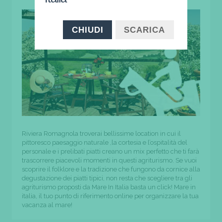
CHIUDI
SCARICA
Riviera Romagnola troverai bellissime location in cui il
pittoresco paesaggio naturale ,la cortesia e l’ospitalità del
personale e i prelibati piatti creano un mix perfetto che ti farà
trascorrere piacevoli momenti in questi agriturismo. Se vuoi
scoprire il folklore e la tradizione che fungono da cornice alla
degustazione dei piatti tipici, non resta che scegliere tra gli
agriturismo proposti da Mare In Italia basta un click! Mare in
italia, il tuo punto di riferimento online per organizzare la tua
vacanza al mare!