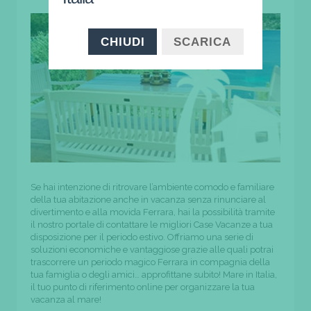
CHIUDI
SCARICA
Se hai intenzione di ritrovare l’ambiente comodo e familiare
della tua abitazione anche in vacanza senza rinunciare al
divertimento e alla movida Ferrara, hai la possibilità tramite
il nostro portale di contattare le migliori Case Vacanze a tua
disposizione per il periodo estivo. Offriamo una serie di
soluzioni economiche e vantaggiose grazie alle quali potrai
trascorrere un periodo magico Ferrara in compagnia della
tua famiglia o degli amici… approfittane subito! Mare in Italia,
il tuo punto di riferimento online per organizzare la tua
vacanza al mare!