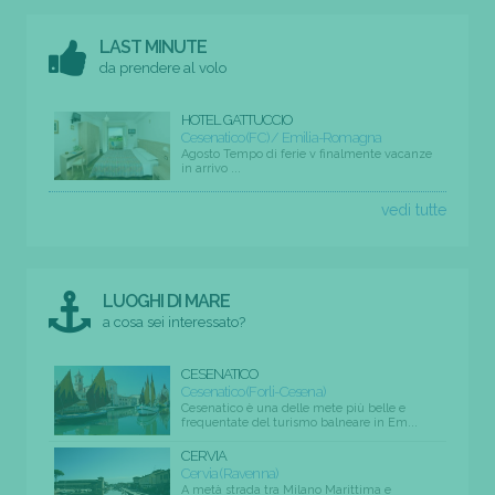
LAST MINUTE
da prendere al volo
HOTEL GATTUCCIO
Cesenatico (FC) / Emilia-Romagna
Agosto Tempo di ferie v finalmente vacanze
in arrivo ...
vedi tutte
LUOGHI DI MARE
a cosa sei interessato?
CESENATICO
Cesenatico (Forli-Cesena)
Cesenatico è una delle mete più belle e
frequentate del turismo balneare in Em...
CERVIA
Cervia (Ravenna)
A metà strada tra Milano Marittima e