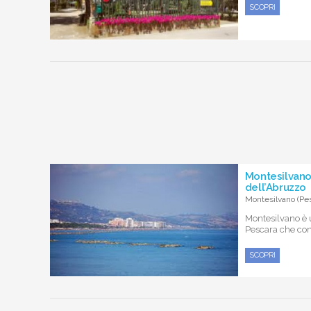
SCOPRI
Montesilvano
dell’Abruzzo
Montesilvano (Pes
Montesilvano è 
Pescara che cont
SCOPRI