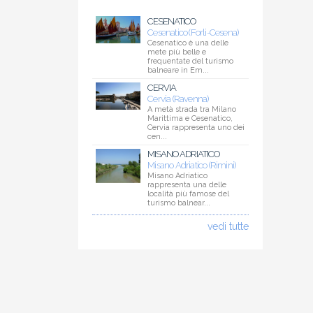
CESENATICO
Cesenatico (Forli-Cesena)
Cesenatico è una delle
mete più belle e
frequentate del turismo
balneare in Em...
CERVIA
Cervia (Ravenna)
A metà strada tra Milano
Marittima e Cesenatico,
Cervia rappresenta uno dei
cen...
MISANO ADRIATICO
Misano Adriatico (Rimini)
Misano Adriatico
rappresenta una delle
località più famose del
turismo balnear...
vedi tutte