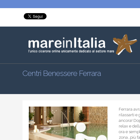
Centri Benessere Ferrara
Ferrara avra
rilassarti e
ancora! Dop
relax e del
ora e sempli
zona…più fac