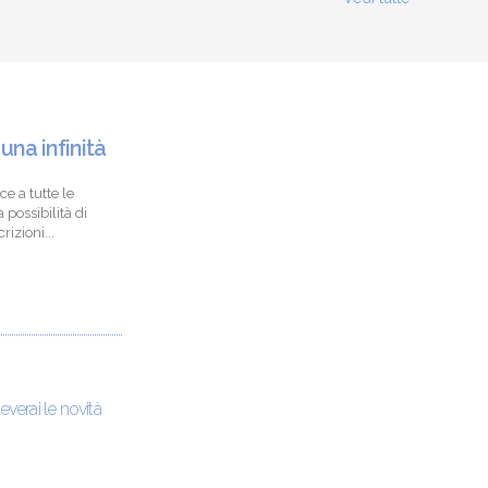
 una infinità
ce a tutte le
 possibilità di
izioni...
ceverai le novità