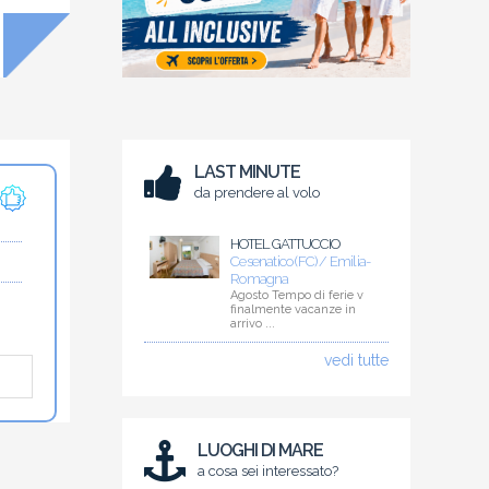
LAST MINUTE
da prendere al volo
HOTEL GATTUCCIO
Cesenatico (FC) / Emilia-
Romagna
Agosto Tempo di ferie v
finalmente vacanze in
arrivo ...
vedi tutte
LUOGHI DI MARE
a cosa sei interessato?