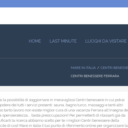
HOME
LAST MINUTE
LUOGHI DA VISITARE
MARE IN ITALIA
CENTRI BENESS
CENTRI BENESSERE FERRARA
i la possibilità di soggiornare in meravigliosi Centri benessere in cui potrai
 godere dei tutti i servizi presenti: sauna, bagno turco, massaggi e tanti altri
o tanto lavoro non esiste miglior cura di una vacanza Ferrara all'insegna de
la spensieratezza…. basta preoccupazioni! Per permetterti di rilassarti già da
ficarti la ricerca abbiamo scelto per te i migliori Centri benessere della
ile di così! Mare in italia il tuo punto di riferimento online per organizzare la