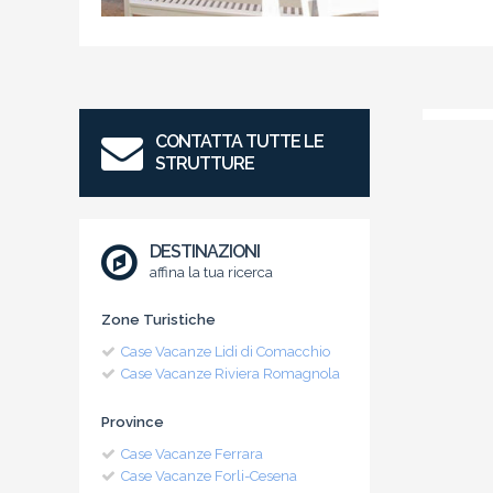
CONTATTA TUTTE LE
STRUTTURE
DESTINAZIONI
affina la tua ricerca
Zone Turistiche
Case Vacanze Lidi di Comacchio
Case Vacanze Riviera Romagnola
Province
Case Vacanze Ferrara
Case Vacanze Forli-Cesena