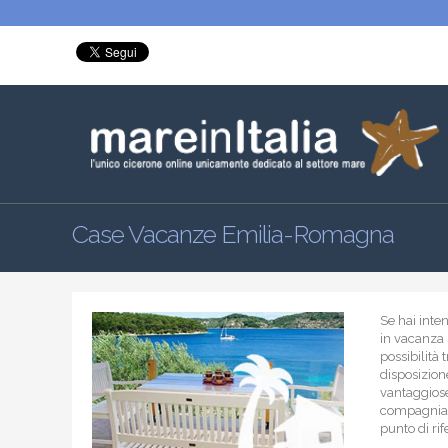
Case Vacanze Emilia-Romagna
Se hai inte
in vacanza 
possibilità 
disposizion
vantaggiose
compagnia de
punto di ri