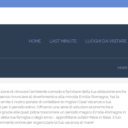
HOME
LAST MINUTE
LUOGHI DA VISITARE
MARE 
nzione di ritrovare l’ambiente comodo e familiare della tua abitazione anche
senza rinunciare al divertimento e alla movida Emilia-Romagna, hai la
tramite il nostro portale di contattare le migliori Case Vacanze a tua
e per il periodo estivo. Offriamo una serie di soluzioni economiche e
 grazie alle quali potrai trascorrere un periodo magico Emilia-Romagna in
lla tua famiglia o degli amici… approfittane subito! Mare in Italia, il tuo
ferimento online per organizzare la tua vacanza al mare!