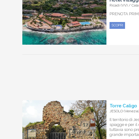
Hotel Villagg
Ricadi (VV) / Cala
PRENOTA PRIMA
SCOPRI
Torre Caligo
JESOLO (Venezia
Il territorio di 
spiagge e per il
tuttavia sono pr
grande importan