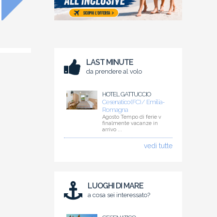
LAST MINUTE
da prendere al volo
HOTEL GATTUCCIO
Cesenatico (FC) / Emilia-
Romagna
Agosto Tempo di ferie v
finalmente vacanze in
arrivo ...
vedi tutte
LUOGHI DI MARE
a cosa sei interessato?