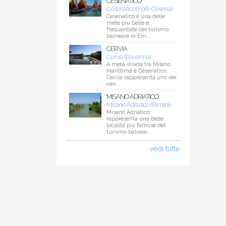
CESENATICO
Cesenatico (Forli-Cesena)
Cesenatico è una delle
mete più belle e
frequentate del turismo
balneare in Em...
CERVIA
Cervia (Ravenna)
A metà strada tra Milano
Marittima e Cesenatico,
Cervia rappresenta uno dei
cen...
MISANO ADRIATICO
Misano Adriatico (Rimini)
Misano Adriatico
rappresenta una delle
località più famose del
turismo balnear...
vedi tutte