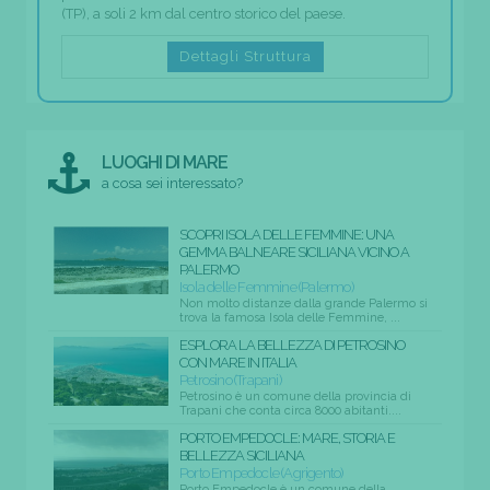
(TP), a soli 2 km dal centro storico del paese.
Dettagli Struttura
LUOGHI DI MARE
a cosa sei interessato?
SCOPRI ISOLA DELLE FEMMINE: UNA
GEMMA BALNEARE SICILIANA VICINO A
PALERMO
Isola delle Femmine (Palermo)
Non molto distanze dalla grande Palermo si
trova la famosa Isola delle Femmine, ...
ESPLORA LA BELLEZZA DI PETROSINO
CON MARE IN ITALIA
Petrosino (Trapani)
Petrosino è un comune della provincia di
Trapani che conta circa 8000 abitanti....
PORTO EMPEDOCLE: MARE, STORIA E
BELLEZZA SICILIANA
Porto Empedocle (Agrigento)
Porto Empedocle è un comune della