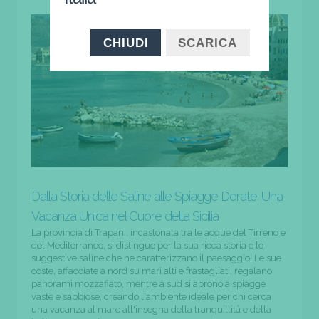
CHIUDI
SCARICA
Dalla Storia delle Saline alle Spiagge Dorate: Una
Vacanza Unica nel Cuore della Sicilia
La provincia di Trapani, incastonata tra le acque del Tirreno e
del Mediterraneo, si distingue per la sua ricca storia e le
suggestive saline che ne caratterizzano il paesaggio. Le sue
coste, affacciate a nord su mari alti e frastagliati, regalano
panorami mozzafiato, mentre a sud si aprono a spiagge
vaste e sabbiose, creando l'ambiente ideale per chi cerca
una vacanza al mare all'insegna della tranquillità e della