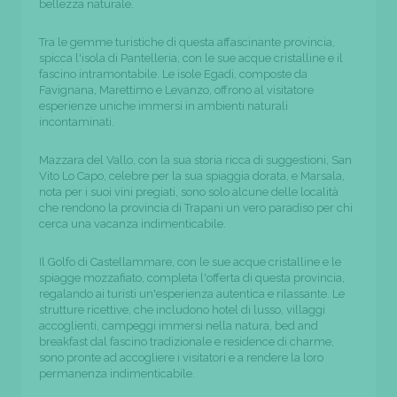
bellezza naturale.
Tra le gemme turistiche di questa affascinante provincia,
spicca l'isola di Pantelleria, con le sue acque cristalline e il
fascino intramontabile. Le isole Egadi, composte da
Favignana, Marettimo e Levanzo, offrono al visitatore
esperienze uniche immersi in ambienti naturali
incontaminati.
Mazzara del Vallo, con la sua storia ricca di suggestioni, San
Vito Lo Capo, celebre per la sua spiaggia dorata, e Marsala,
nota per i suoi vini pregiati, sono solo alcune delle località
che rendono la provincia di Trapani un vero paradiso per chi
cerca una vacanza indimenticabile.
Il Golfo di Castellammare, con le sue acque cristalline e le
spiagge mozzafiato, completa l'offerta di questa provincia,
regalando ai turisti un'esperienza autentica e rilassante. Le
strutture ricettive, che includono hotel di lusso, villaggi
accoglienti, campeggi immersi nella natura, bed and
breakfast dal fascino tradizionale e residence di charme,
sono pronte ad accogliere i visitatori e a rendere la loro
permanenza indimenticabile.