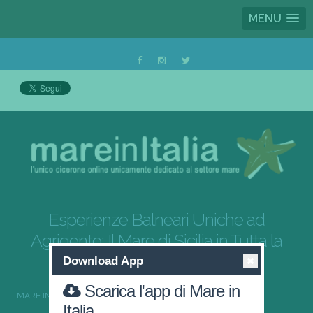
MENU
Esperienze Balneari Uniche ad
Agrigento: Il Mare di Sicilia in Tutta la
sua Bellezza
Download App
Scarica l'app di Mare in
MARE IN ITALIA
SICILIA
AGRIGENTO
Italia