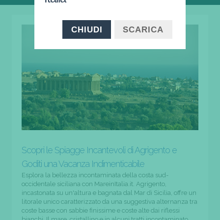
CHIUDI
SCARICA
Scopri le Spiagge Incantevoli di Agrigento e
Goditi una Vacanza Indimenticabile
Esplora la bellezza incontaminata della costa sud-
occidentale siciliana con MareinItalia.it. Agrigento,
incastonata su un'altura e bagnata dal Mar di Sicilia, offre un
litorale unico caratterizzato da una suggestiva alternanza tra
coste basse con sabbie finissime e coste alte dai riflessi
bianchi. Il mare, cristallino e in alcuni tratti incontaminato,