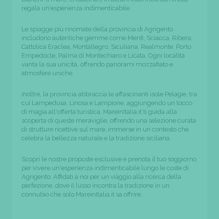
regala un'esperienza indimenticabile.
Le spiagge più rinomate della provincia di Agrigento
includono autentiche gemme come Menfi, Sciacca, Ribera,
Cattolica Eraclea, Montallegro, Siculiana, Realmonte, Porto
Empedocle, Palma di Montechiaro e Licata. Ogni località
vanta la sua unicità, offrendo panorami mozzafiato e
atmosfere uniche.
Inoltre, la provincia abbraccia le affascinanti isole Pelagie, tra
cui Lampedusa, Linosa e Lampione, aggiungendo un tocco
di magia all'offerta turistica. MareinItalia.it ti guida alla
scoperta di queste meraviglie, offrendo una selezione curata
di strutture ricettive sul mare, immerse in un contesto che
celebra la bellezza naturale e la tradizione siciliana.
Scopri le nostre proposte esclusive e prenota il tuo soggiorno
per vivere un'esperienza indimenticabile lungo le coste di
Agrigento. Affidati a noi per un viaggio alla ricerca della
perfezione, dove il lusso incontra la tradizione in un
connubio che solo MareinItalia.it sa offrire.