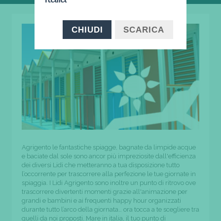
CHIUDI
SCARICA
Agrigento le fantastiche spiagge, bagnate da limpide acque
e baciate dal sole sono ancor più impreziosite dall'efficienza
dei diversi Lidi che metteranno a tua disposizione tutto
l’occorrente per trascorrere alla perfezione le tue giornate in
spiaggia. I Lidi Agrigento sono inoltre un punto di ritrovo ove
trascorrere divertenti momenti grazie all'animazione per
grandi e bambini e ai frequenti happy hour organizzati
durante tutto l’arco della giornata… ora tocca a te scegliere tra
quelli da noi proposti. Mare in italia, il tuo punto di