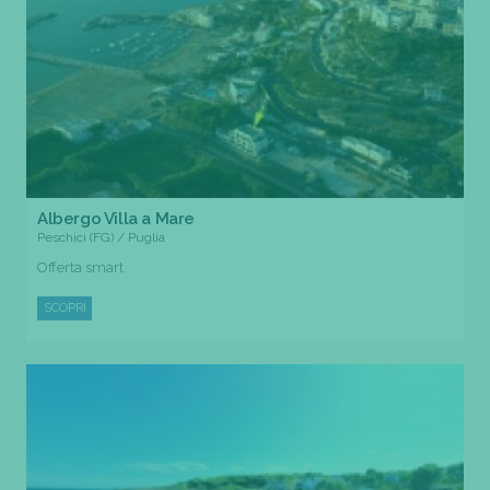
Albergo Villa a Mare
Peschici (FG) / Puglia
Offerta smart
SCOPRI