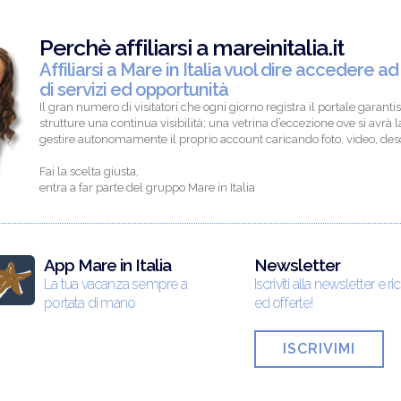
Perchè affiliarsi a mareinitalia.it
Affiliarsi a Mare in Italia vuol dire accedere ad
di servizi ed opportunità
Il gran numero di visitatori che ogni giorno registra il portale garantis
strutture una continua visibilità; una vetrina d’eccezione ove si avrà la
gestire autonomamente il proprio account caricando foto, video, descr
Fai la scelta giusta,
entra a far parte del gruppo Mare in Italia
App Mare in Italia
Newsletter
La tua vacanza sempre a
Iscriviti alla newsletter e ri
portata di mano
ed offerte!
ISCRIVIMI