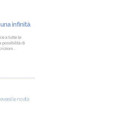
 una infinità
ce a tutte le
 possibilità di
izioni...
ceverai le novità