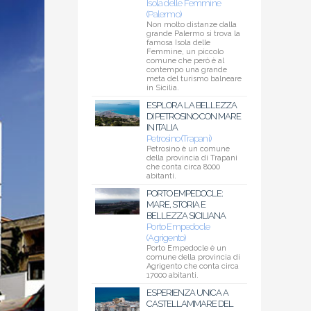
Isola delle Femmine
(Palermo)
Non molto distanze dalla
grande Palermo si trova la
famosa Isola delle
Femmine, un piccolo
comune che però è al
contempo una grande
meta del turismo balneare
in Sicilia.
ESPLORA LA BELLEZZA
DI PETROSINO CON MARE
IN ITALIA
Petrosino (Trapani)
Petrosino è un comune
della provincia di Trapani
che conta circa 8000
abitanti.
PORTO EMPEDOCLE:
MARE, STORIA E
BELLEZZA SICILIANA
Porto Empedocle
(Agrigento)
Porto Empedocle è un
comune della provincia di
Agrigento che conta circa
17000 abitanti.
ESPERIENZA UNICA A
CASTELLAMMARE DEL