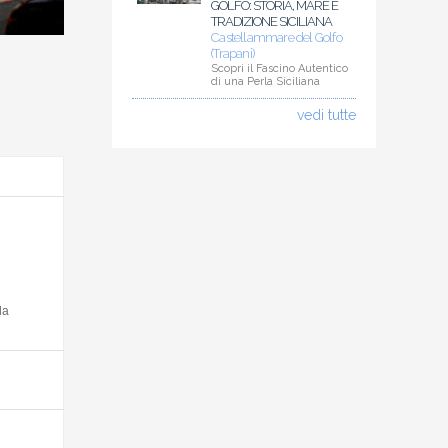
GOLFO: STORIA, MARE E
TRADIZIONE SICILIANA
Castellammare del Golfo
(Trapani)
Scopri il Fascino Autentico
di una Perla Siciliana
vedi tutte
la