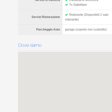
Servizi in Camera
Cassetta di sicurezza
Tv Satellitare
Ristorante (Disponibili 2 sale
Servizi Ristorazione
ristorante)
Parcheggio Auto
garage (coperto non custodito)
Dove siamo