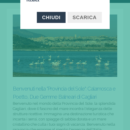
CHIUDI
SCARICA
Benvenuti nella "Provincia del Sole": Calamosca e
Poetto, Due Gemme Balneari di Cagliari
Benvenuto nel mondo della Provincia del Sole, la splendida
Cagliari, dove il fascino del mare incontra l'eleganza delle
strutture ricettive. Immagina una destinazione turistica che
incanta i sensi, con spiagge di sabbia dorata e un mare
cristallino che culla i tuoi sogni di vacanza. Benvenuto nella
provincia che esprime al meglio l'essenza dell'Italia