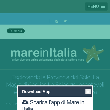
MENU
Esplorando la Provincia del Sole: La
Magia di Cagliari tra Spiagge Incantevoli
e Strutture Ricettive di Eccellenza
Download App
Scarica l'app di Mare in
MARE IN ITALIA
SARDEGNA
CAGLIARI
Italia