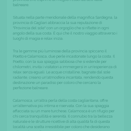
balneare.
Situata nella parte meridionale della magnifica Sardegna, la
provincia di Cagliari abbraccia la sua reputazione di
"Provincia del sole" con un orgoglio che si riflette in ogni
angolo della sua costa. È qui che il nostro viaggio attraverso i
luoghi di magia e relax inizia.
Tra le gemme più luminose della provincia spiccano il
Poetto e Calamosca, due perle incastonate lungo la costa. Il
Poetto, con la sua spiaggia sabbiosa che si estende per
chilometri, invita i visitatori a immergersi in un'esperienza di
relax senza eguali. Le acque cristalline, bagnate dal sole
radiante, creano un'atmosfera incantata, rendendo questa
destinazione un paradiso per coloro che cercano la
perfezione balneare.
Calamosca, un'altra perla della costa cagliaritana, offre
un'alternativa più intima e riservata. Con la sua spiaggia
affacciata su un mare turchese, Calamosca è un rifugio per
chi cerca tranquillità e serenità. Il connubio tra la bellezza
naturale e le strutture ricettive di alta qualità fa di questa
località una scelta irresistibile per coloro che desiderano