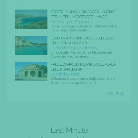
SCOPRI LA MAGIA DI MARACALAGONIS:
PERLA DELLA COSTA DEGLI ANGELI
Maracalagonis (Cagliari)
Storia, Spiagge e Vacanze Indimenticabili
nella Terra dei Nuraghi...
ESPLORA L'INCANTEVOLE BELLEZZA
DELL'ISOLA DI RAZZOLI
La Maddalena (Olbia-Tempio)
Un'ode alla Magnificenza Naturale nel
Cuore del Mediterraneo...
VALLEDORIA: UN'INCANTEVOLE PERLA
DELLA SARDEGNA
Valledoria (Sassari)
Valledoria è un comune della provincia di
Sassari di circa 4200 abitanti....
vedi tutte
Last Minute