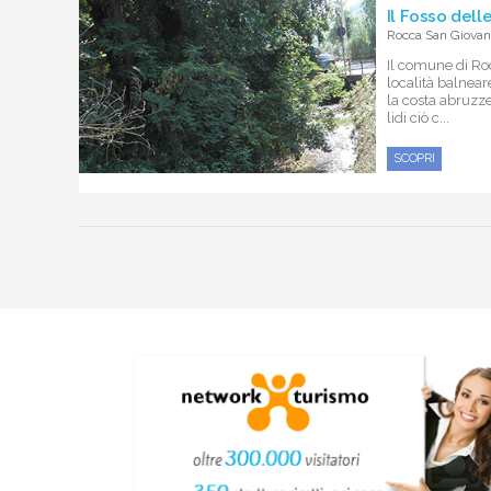
Il Fosso delle
Rocca San Giovann
Il comune di Ro
località balneare
la costa abruzzes
lidi ciò c...
SCOPRI