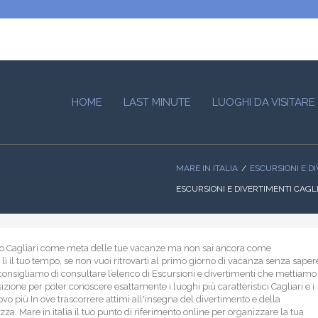
HOME
LAST MINUTE
LUOGHI DA VISITARE
MARE IN ITALIA
ESCURSIONI E D
ESCURSIONI E DIVERTIMENTI CAGL
to Cagliari come meta delle tue vacanze ma non sai ancora come
 lì il tuo tempo, se non vuoi ritrovarti al primo giorno di vacanza senza saper
i consigliamo di consultare l’elenco di Escursioni e divertimenti che mettiamo
izione per poter conoscere esattamente i luoghi più caratteristici Cagliari e i
rovo più In ove trascorrere attimi all'insegna del divertimento e della
za. Mare in italia il tuo punto di riferimento online per organizzare la tua