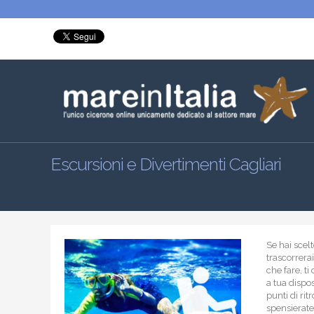
Escursioni e Divertimenti Cagliari
Se hai scel
trascorrerai
che fare, t
a tua dispos
punti di rit
spensieratez