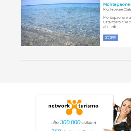
Montepaone u
Montepaone (Cata
Montepaone è u
Catanzaro che o
abitanti....
SCOPRI