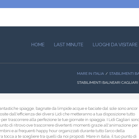
HOME
LAST MINUTE
LUOGHI DA VISITARE
MARE IN ITALIA
STABILIMENTI B
STABILIMENTI BALNEARI CAGLIARI
 fantastiche spiagge, bagnate da limpide acque e baciate dal sole sono ancor
site dall'efficienza dei diversi Lidi che metteranno a tua disposizione tutto
 per trascorrere alla perfezione le tue giornate in spiaggia. I Lidi Cagliari son
punto di ritrovo ove trascorrere divertenti momenti grazie all'animazione per
mbini e ai frequenti happy hour organizzati durante tutto l’arco della
a tocca a te scegliere tra quelli da noi proposti. Mare in italia, il tuo punto di