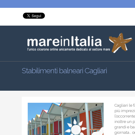
Stabilimenti balneari Cagliari
Cagliari le
più imprezio
l’occorrente
inoltre un 
grandi e ba
giornata… or