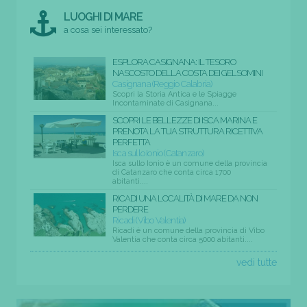
LUOGHI DI MARE
a cosa sei interessato?
ESPLORA CASIGNANA: IL TESORO
NASCOSTO DELLA COSTA DEI GELSOMINI
Casignana (Reggio Calabria)
Scopri la Storia Antica e le Spiagge
Incontaminate di Casignana...
SCOPRI LE BELLEZZE DI ISCA MARINA E
PRENOTA LA TUA STRUTTURA RICETTIVA
PERFETTA
Isca sullo Ionio (Catanzaro)
Isca sullo Ionio è un comune della provincia
di Catanzaro che conta circa 1700
abitanti....
RICADI UNA LOCALITÀ DI MARE DA NON
PERDERE
Ricadi (Vibo Valentia)
Ricadi è un comune della provincia di Vibo
Valentia che conta circa 5000 abitanti....
vedi tutte