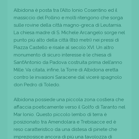
Albidona è posta tra l’Alto Ionio Cosentino ed il
massiccio del Pollino e molti ritengono che sorga
sulle rovine della città magno-greca di Leutarnia.
La chiesa madre di S. Michele Arcangelo sorge nel
punto più alto della città (810 metri) nei pressi di
Piazza Castello e risale al secolo XVI. Un altro
monumento di sicuro interesse è le chiesa di
Sant’Antonio da Padova costruita prima dell’anno
Mille. Va citata, infine, la Torre di Albidona eretta
contro le invasioni Saracene dal vicerè spagnolo
don Pedro di Toledo.
Albidona possiede una piccola zona costiera che
affaccia poeticamente verso il Golfo di Taranto nel
Mar Ionio. Questo piccolo lembo di terra è
posizionato tra Amendolara e Trebisacce ed è
reso caratteristico da una distesa di pinete che
impreziosisce ancora di più una tavolozza di