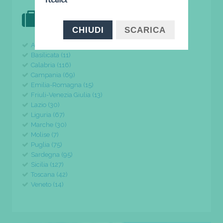
DOVE VAI IN VACANZA?
il tuo viaggio parte da qui
CHIUDI
SCARICA
Abruzzo (24)
Basilicata (11)
Calabria (116)
Campania (69)
Emilia-Romagna (15)
Friuli-Venezia Giulia (13)
Lazio (30)
Liguria (67)
Marche (30)
Molise (7)
Puglia (75)
Sardegna (95)
Sicilia (127)
Toscana (42)
Veneto (14)