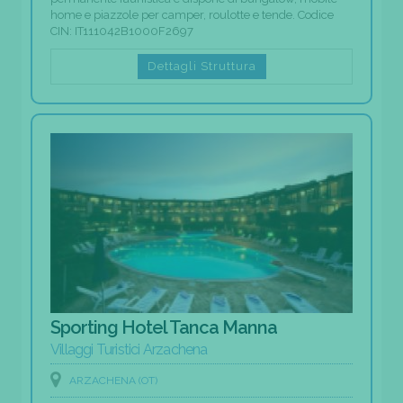
home e piazzole per camper, roulotte e tende. Codice
CIN: IT111042B1000F2697
Dettagli Struttura
Sporting Hotel Tanca Manna
Villaggi Turistici Arzachena
ARZACHENA (OT)