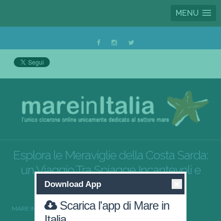
MENU
Esplora le Meraviglie della Costa Sarda:
un Viaggio Tra Spiagge Incantevoli e
Servizi di Eccellenza
Download App
Scarica l'app di Mare in
MARE IN ITALIA
SARDEGNA
Italia