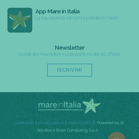
App Mare in Italia
La tua vacanza sempre a portata di mano
Newsletter
Iscriviti alla newsletter e riceverai le novità ed offerte!
ISCRIVIMI
pubblicità
privacy policy
cookie policy
Powered by St
Solution e Brain Computing S.p.A.