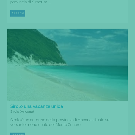
provincia di Siracusa....
SCOPRI
Sirolo una vacanza unica
Sirolo (Ancona)
Sirolo è un comune della provincia di Ancona situato sul
versante meridionale del Monte Conero....