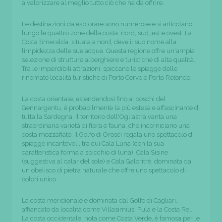
a valorizzare al meglio tutto ciò che ha da offrire.
Le destinazioni da esplorare sono numerose e si articolano
lungo le quattro zone della costa: nord, sud, est e ovest. La
Costa Smeralda, situata a nord, deve il suo nome alla
limpidezza delle sue acque. Questa regione offre un'ampia
selezione di strutture alberghiere e turistiche di alta qualità.
Tra le imperdibili attrazioni, spiccano le spiagge delle
rinomate località turistiche di Porto Cervo e Porto Rotondo.
La costa orientale, estendendosi fino ai boschi del
Gennargentu, è probabilmente la più estesa e affascinante di
tutta la Sardegna. Il territorio dell'Ogliastra vanta una
straordinaria varietà di flora e fauna, che incorniciano una
costa mozzafiato. Il Golfo di Orosei regala uno spettacolo di
spiagge incantevoli, tra cui Cala Luna (con la sua
caratteristica forma a spicchio di luna), Cala Sisine
(suggestiva al calar del sole) e Cala Galoritrè, dominata da
un obelisco di pietra naturale che offre uno spettacolo di
colori unico.
La costa meridionale è dominata dal Golfo di Cagliari,
affiancato da località come Villasimius, Pula e la Costa Rei.
La costa occidentale, nota come Costa Verde, è famosa per le