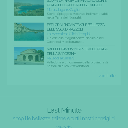
SCOPRI LA MAGIA DI MARACALAGONIS:
PERLA DELLA COSTA DEGLI ANGELI
Maracalagonis (Cagliari)
Storia, Spiagge e Vacanze Indimenticabili
nella Terra dei Nuraghi...
ESPLORA L'INCANTEVOLE BELLEZZA
DELL'ISOLA DI RAZZOLI
La Maddalena (Olbia-Tempio)
Un'ode alla Magnificenza Naturale nel
Cuore del Mediterraneo...
VALLEDORIA: UN'INCANTEVOLE PERLA
DELLA SARDEGNA
Valledoria (Sassari)
Valledoria è un comune della provincia di
Sassari di circa 4200 abitanti....
vedi tutte
Last Minute
scopri le bellezze italiane e tutti i nostri consigli di
viaggio