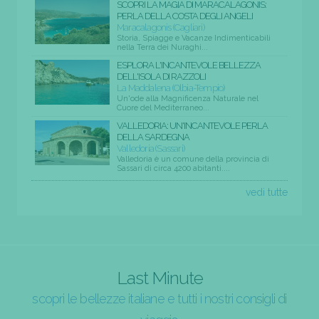
SCOPRI LA MAGIA DI MARACALAGONIS:
PERLA DELLA COSTA DEGLI ANGELI
Maracalagonis (Cagliari)
Storia, Spiagge e Vacanze Indimenticabili
nella Terra dei Nuraghi...
ESPLORA L'INCANTEVOLE BELLEZZA
DELL'ISOLA DI RAZZOLI
La Maddalena (Olbia-Tempio)
Un'ode alla Magnificenza Naturale nel
Cuore del Mediterraneo...
VALLEDORIA: UN'INCANTEVOLE PERLA
DELLA SARDEGNA
Valledoria (Sassari)
Valledoria è un comune della provincia di
Sassari di circa 4200 abitanti....
vedi tutte
Last Minute
scopri le bellezze italiane e tutti i nostri consigli di