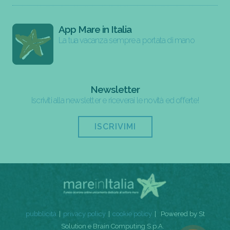
App Mare in Italia
La tua vacanza sempre a portata di mano
Newsletter
Iscriviti alla newsletter e riceverai le novità ed offerte!
ISCRIVIMI
pubblicità
privacy policy
cookie policy
Powered by St
Solution e Brain Computing S.p.A.