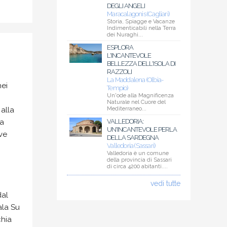
DEGLI ANGELI
Maracalagonis (Cagliari)
Storia, Spiagge e Vacanze
Indimenticabili nella Terra
dei Nuraghi...
ESPLORA
L'INCANTEVOLE
BELLEZZA DELL'ISOLA DI
RAZZOLI
La Maddalena (Olbia-
nei
Tempio)
Un'ode alla Magnificenza
Naturale nel Cuore del
alla
Mediterraneo...
ca
VALLEDORIA:
UN'INCANTEVOLE PERLA
ove
DELLA SARDEGNA
Valledoria (Sassari)
Valledoria è un comune
della provincia di Sassari
di circa 4200 abitanti....
vedi tutte
dal
ala Su
chia