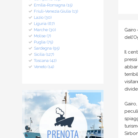
Emilia-Romagna (15)
Friuli-Venezia Giulia (13)
Lazio (30)
Liguria (67)
Gairo
Marche (30)
Molise (7)
dell’O
Puglia (75)
Sardegna (95)
Il cen
Sicilia (127)
press
Toscana (42)
abband
Veneto (14)
terrib
visita
divide
Gairo,
peculi
spiagg
turism
Sirbon