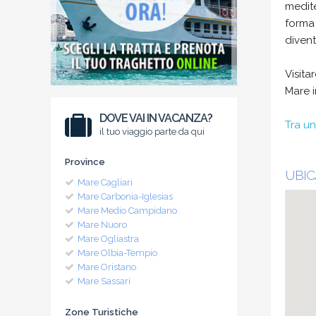
medite
forma 
divent
Visita
Mare in
DOVE VAI IN VACANZA?
Tra un
il tuo viaggio parte da qui
Province
UBIC
Mare Cagliari
Mare Carbonia-Iglesias
Mare Medio Campidano
Mare Nuoro
Mare Ogliastra
Mare Olbia-Tempio
Mare Oristano
Mare Sassari
Zone Turistiche