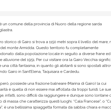
 è un comune della provincia di Nuoro della regione sarda
gliastra.
tro storico di Gairo si trova a 1150 metri sopra il livello del mare, 
i del monte Armidda. Questo territorio fu completamente
onato dalla popolazione locale in seguito a diverse frane ed 
ile alluvione del 1951. Per cui visitare ora la Gairo Vecchia signifi
re una città fantasma, in quanto gli abitanti si sono spostati altr
ndo Gairo in Sant’Elena, Taquisara e Cardedu.
 però, possiede una frazione balneare (Marina di Gairo) la cui
arità è quella di non essere mai affollata da troppi turisti. Le sue
e, infatti, sono difficili da raggiungere e dunque sono lontane 
o di massa che caratterizza questi luoghi. “Cala Francese”, o “C
i”, è una bellissima spiaggetta formata da sabbia chiara e mac