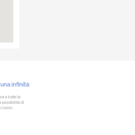
 una infinità
ce a tutte le
 possibilità di
izioni...