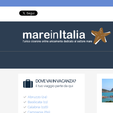
DOVE VAI IN VACANZA?
il tuo viaggio parte da qui
Abruzzo (24)
Basilicata (11)
Calabria (116)
Campania (69)