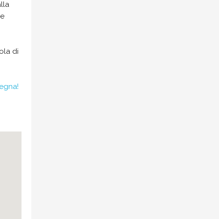
lla
he
ola di
degna!