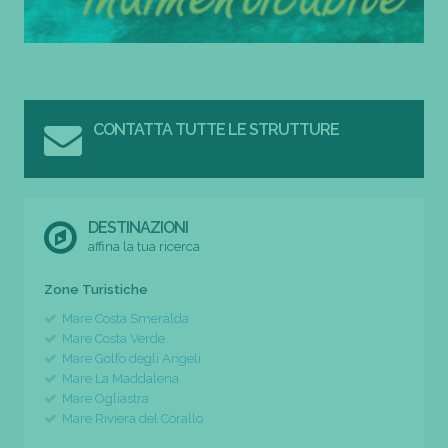
CONTATTA TUTTE LE STRUTTURE
DESTINAZIONI
affina la tua ricerca
Zone Turistiche
Mare Costa Smeralda
Mare Costa Verde
Mare Golfo degli Angeli
Mare La Maddalena
Mare Ogliastra
Mare Riviera del Corallo