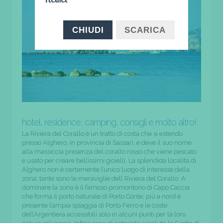
CHIUDI
SCARICA
hotel, residence, camping, consigli e molto altro!
La Riviera del Corallo è un tratto di costa che si estendo
presso Alghero, in provincia di Sassari, e deve il suo nome
alla massiccia presenza del corallo rosso che viene pescato
e usato per creare bellissimi gioielli. La splendida località di
Alghero non è certamente l’unico luogo di interesse della
zona; tante sono le meraviglie dell Riviera del Corallo. A
dominare la zona è il famoso promontorio di Capo Caccia
che forma il porto naturale di Porto Conte; più a nord è
presente l’ampia spiaggia di Porto Ferro e le coste
dell’Argentiera accessibili solo in alcuni punti per la loro