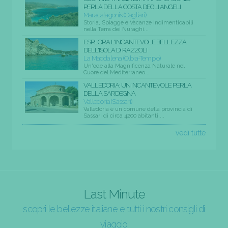
PERLA DELLA COSTA DEGLI ANGELI
Maracalagonis (Cagliari)
Storia, Spiagge e Vacanze Indimenticabili
nella Terra dei Nuraghi...
ESPLORA L'INCANTEVOLE BELLEZZA
DELL'ISOLA DI RAZZOLI
La Maddalena (Olbia-Tempio)
Un'ode alla Magnificenza Naturale nel
Cuore del Mediterraneo...
VALLEDORIA: UN'INCANTEVOLE PERLA
DELLA SARDEGNA
Valledoria (Sassari)
Valledoria è un comune della provincia di
Sassari di circa 4200 abitanti....
vedi tutte
Last Minute
scopri le bellezze italiane e tutti i nostri consigli di
viaggio