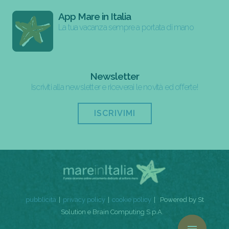
App Mare in Italia
La tua vacanza sempre a portata di mano
Newsletter
Iscriviti alla newsletter e riceverai le novità ed offerte!
ISCRIVIMI
pubblicità
privacy policy
cookie policy
Powered by St
Solution e Brain Computing S.p.A.