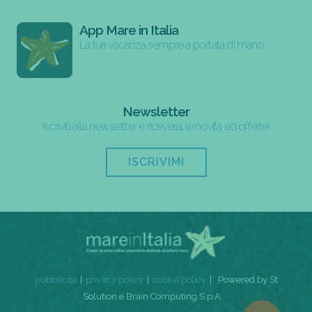
App Mare in Italia
La tua vacanza sempre a portata di mano
Newsletter
Iscriviti alla newsletter e riceverai le novità ed offerte!
ISCRIVIMI
pubblicità
privacy policy
cookie policy
Powered by St
Solution e Brain Computing S.p.A.