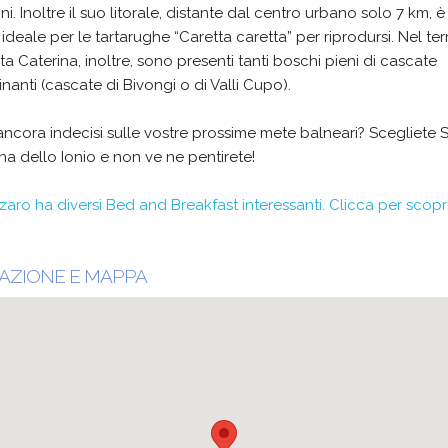
i. Inoltre il suo litorale, distante dal centro urbano solo 7 km, è 
ideale per le tartarughe “Caretta caretta” per riprodursi. Nel terr
ta Caterina, inoltre, sono presenti tanti boschi pieni di cascate
inanti (cascate di Bivongi o di Valli Cupo).
ancora indecisi sulle vostre prossime mete balneari? Scegliete 
na dello Ionio e non ve ne pentirete!
aro ha diversi Bed and Breakfast interessanti. Clicca per scopri
AZIONE E MAPPA