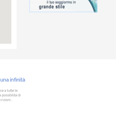
 una infinità
ce a tutte le
 possibilità di
izioni...