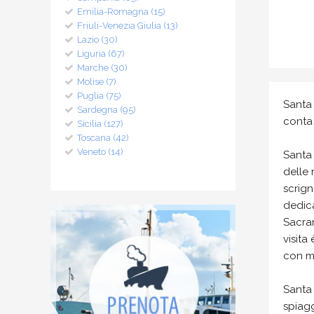
Emilia-Romagna (15)
Friuli-Venezia Giulia (13)
Lazio (30)
Liguria (67)
Marche (30)
Molise (7)
Puglia (75)
Santa 
Sardegna (95)
conta 
Sicilia (127)
Toscana (42)
Veneto (14)
Santa 
delle 
scrign
dedica
Sacram
visita
con m
Santa 
spiagg