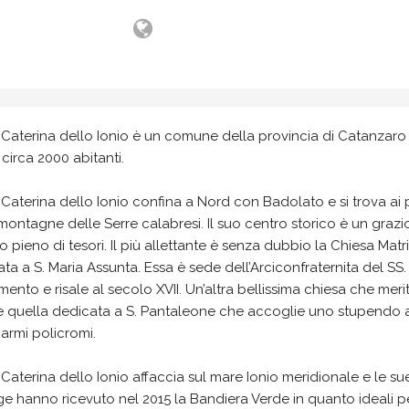
Caterina dello Ionio è un comune della provincia di Catanzaro
circa 2000 abitanti.
Caterina dello Ionio confina a Nord con Badolato e si trova ai 
montagne delle Serre calabresi. Il suo centro storico è un grazi
o pieno di tesori. Il più allettante è senza dubbio la Chiesa Matr
ta a S. Maria Assunta. Essa è sede dell’Arciconfraternita del SS.
ento e risale al secolo XVII. Un’altra bellissima chiesa che meri
 è quella dedicata a S. Pantaleone che accoglie uno stupendo a
armi policromi.
Caterina dello Ionio affaccia sul mare Ionio meridionale e le su
e hanno ricevuto nel 2015 la Bandiera Verde in quanto ideali pe