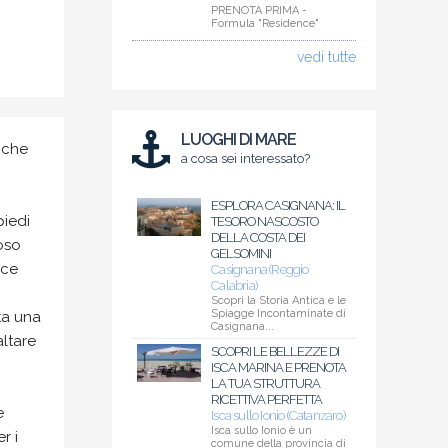
PRENOTA PRIMA -
Formula "Residence"
vedi tutte
LUOGHI DI MARE
 che
a cosa sei interessato?
ESPLORA CASIGNANA: IL
piedi
TESORO NASCOSTO
DELLA COSTA DEI
oso
GELSOMINI
ice
Casignana (Reggio
Calabria)
Scopri la Storia Antica e le
Spiagge Incontaminate di
ta una
Casignana...
ltare
SCOPRI LE BELLEZZE DI
ISCA MARINA E PRENOTA
LA TUA STRUTTURA
RICETTIVA PERFETTA
e
Isca sullo Ionio (Catanzaro)
Isca sullo Ionio è un
r i
comune della provincia di