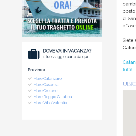
bambin
posto 
di San
affasc
Siete 
Cateri
DOVE VAI IN VACANZA?
il tuo viaggio parte da qui
Catanz
tutti!
Province
Mare Catanzaro
UBIC
Mare Cosenza
Mare Crotone
Mare Reggio Calabria
Mare Vibo Valentia