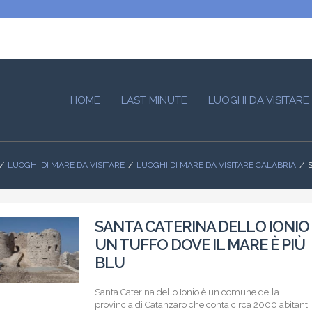
HOME
LAST MINUTE
LUOGHI DA VISITARE
LUOGHI DI MARE DA VISITARE
LUOGHI DI MARE DA VISITARE CALABRIA
SANTA CATERINA DELLO IONIO
UN TUFFO DOVE IL MARE È PIÙ
BLU
Santa Caterina dello Ionio è un comune della
provincia di Catanzaro che conta circa 2000 abitanti.