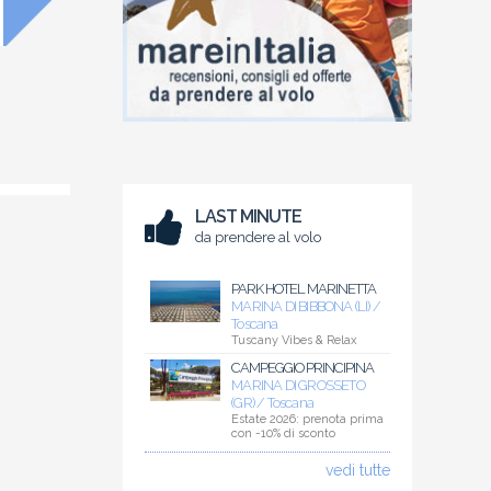
LAST MINUTE
da prendere al volo
PARK HOTEL MARINETTA
MARINA DI BIBBONA (LI) /
Toscana
Tuscany Vibes & Relax
CAMPEGGIO PRINCIPINA
MARINA DI GROSSETO
(GR) / Toscana
Estate 2026: prenota prima
con -10% di sconto
vedi tutte