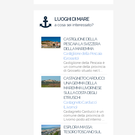
LUOGHI DI MARE
a cosa sei interessato?
CASTIGLIONE DELLA
PESCAIA LA SVIZZERA
DELLA MAREMMA
Castiglione della Pescaia
(Grosseto)
Castiglione della Pescaia è
un comune della provincia
di Grosseto situato nel t...
CASTAGNETO CARDUCCI:
UNA GEMMA DELLA
MAREMMA LIVORNESE
SULLA COSTA DEGLI
ETRUSCHI
Castagneto Carducci
(Livorno)
Castagneto Carducci è un
comune della provincia di
Livorno posto all’interno ...
ESPLORA MASSA:
TESORO TOSCANO SUL