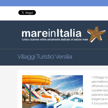
Villaggi Turistici Versilia
I Villaggi 
permettono 
offrendo cos
caratteristic
palestre,bar
esigenza e 
il tuo punt