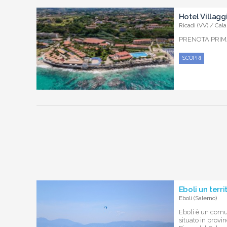
Hotel Villagg
Ricadi (VV) / Cala
PRENOTA PRIMA
SCOPRI
Eboli un terri
Eboli (Salerno)
Eboli è un comun
situato in provin