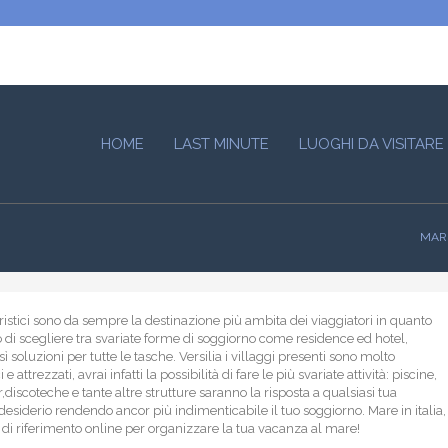
HOME
LAST MINUTE
LUOGHI DA VISITARE
MARE
turistici sono da sempre la destinazione più ambita dei viaggiatori in quanto
di scegliere tra svariate forme di soggiorno come residence ed hotel,
ì soluzioni per tutte le tasche. Versilia i villaggi presenti sono molto
i e attrezzati, avrai infatti la possibilità di fare le più svariate attività: piscine,
,discoteche e tante altre strutture saranno la risposta a qualsiasi tua
desiderio rendendo ancor più indimenticabile il tuo soggiorno. Mare in italia,
o di riferimento online per organizzare la tua vacanza al mare!