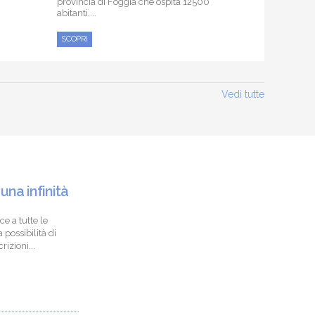
provincia di Foggia che ospita 12500
abitanti....
SCOPRI
Vedi tutte
 una infinità
ce a tutte le
 possibilità di
izioni...