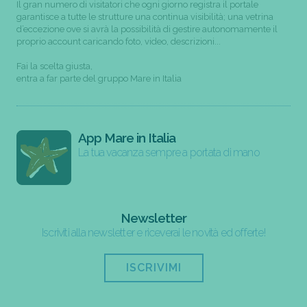
Il gran numero di visitatori che ogni giorno registra il portale
garantisce a tutte le strutture una continua visibilità; una vetrina
d’eccezione ove si avrà la possibilità di gestire autonomamente il
proprio account caricando foto, video, descrizioni...
Fai la scelta giusta,
entra a far parte del gruppo Mare in Italia
App Mare in Italia
La tua vacanza sempre a portata di mano
Newsletter
Iscriviti alla newsletter e riceverai le novità ed offerte!
ISCRIVIMI