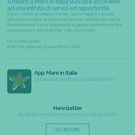
Affiliarsi a Mare in Italia vuol dire accedere
ad una infinità di servizi ed opportunità
Il gran numero di visitatori che ogni giorno registra il portale
garantisce a tutte le strutture una continua visibilità; una vetrina
d’eccezione ove si avrà la possibilità di gestire autonomamente il
proprio account caricando foto, video, descrizioni...
Fai la scelta giusta,
entra a far parte del gruppo Mare in Italia
App Mare in Italia
La tua vacanza sempre a portata di mano
Newsletter
Iscriviti alla newsletter e riceverai le novità ed offerte!
ISCRIVIMI