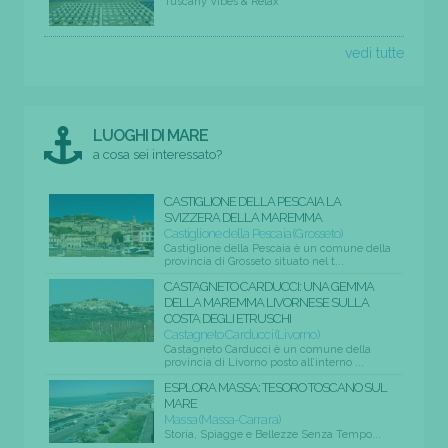
Tuscany Vibes & Relax
vedi tutte
LUOGHI DI MARE
a cosa sei interessato?
CASTIGLIONE DELLA PESCAIA LA
SVIZZERA DELLA MAREMMA
Castiglione della Pescaia (Grosseto)
Castiglione della Pescaia è un comune della
provincia di Grosseto situato nel t...
CASTAGNETO CARDUCCI: UNA GEMMA
DELLA MAREMMA LIVORNESE SULLA
COSTA DEGLI ETRUSCHI
Castagneto Carducci (Livorno)
Castagneto Carducci è un comune della
provincia di Livorno posto all’interno ...
ESPLORA MASSA: TESORO TOSCANO SUL
MARE
Massa (Massa-Carrara)
Storia, Spiagge e Bellezze Senza Tempo...