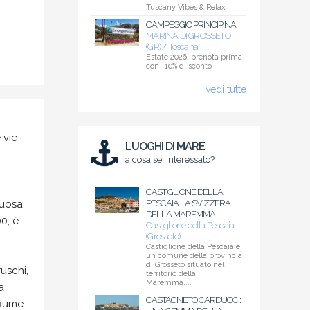
Tuscany Vibes & Relax
CAMPEGGIO PRINCIPINA
MARINA DI GROSSETO
(GR) / Toscana
Estate 2026: prenota prima
con -10% di sconto
vedi tutte
 vie
LUOGHI DI MARE
a cosa sei interessato?
CASTIGLIONE DELLA
tuosa
PESCAIA LA SVIZZERA
DELLA MAREMMA
00, è
Castiglione della Pescaia
(Grosseto)
Castiglione della Pescaia è
un comune della provincia
di Grosseto situato nel
uschi,
territorio della
Maremma....
a
CASTAGNETO CARDUCCI:
fiume