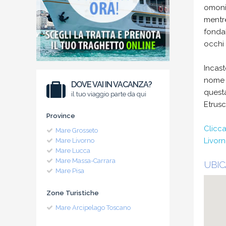
omonim
mentre
fondal
occhi 
Incast
nome c
DOVE VAI IN VACANZA?
quest
il tuo viaggio parte da qui
Etrusc
Province
Clicca
Mare Grosseto
Livorn
Mare Livorno
Mare Lucca
Mare Massa-Carrara
UBIC
Mare Pisa
Zone Turistiche
Mare Arcipelago Toscano