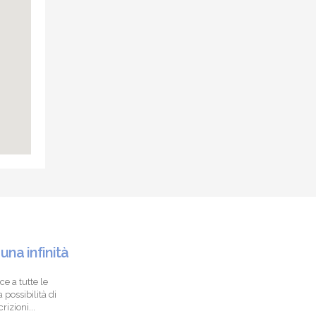
 una infinità
ce a tutte le
 possibilità di
izioni...