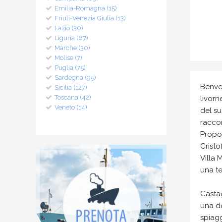
Emilia-Romagna (15)
Friuli-Venezia Giulia (13)
Lazio (30)
Liguria (67)
Marche (30)
Molise (7)
Puglia (75)
Sardegna (95)
Benve
Sicilia (127)
Toscana (42)
livorn
Veneto (14)
del s
raccon
Propos
Cristo
Villa 
una te
Castag
una de
spiagg