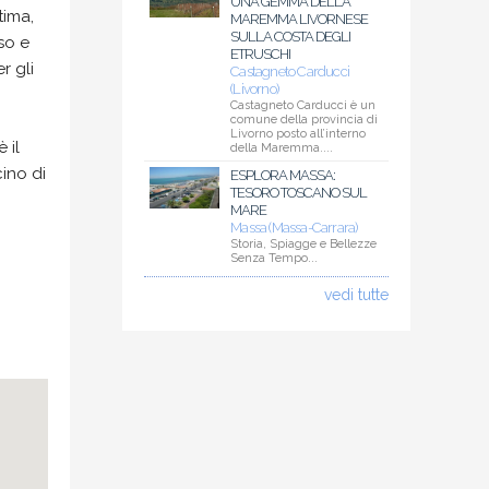
UNA GEMMA DELLA
tima,
MAREMMA LIVORNESE
SULLA COSTA DEGLI
so e
ETRUSCHI
r gli
Castagneto Carducci
(Livorno)
Castagneto Carducci è un
comune della provincia di
Livorno posto all’interno
 il
della Maremma....
cino di
ESPLORA MASSA:
TESORO TOSCANO SUL
MARE
Massa (Massa-Carrara)
Storia, Spiagge e Bellezze
Senza Tempo...
vedi tutte