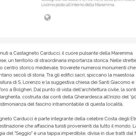
Livorno posto all’interno della Maremma.
nuti a Castagneto Carducci, il cuore pulsante della Maremma
ese, un territorio di straordinaria importanza storica. Nelle strette
uo centro storico medievale, troverete numerosi monumenti che
tano secoli di storia. Tra gli edifici sacri, spiccano la maestosa
itura di S. Lorenzo e la suggestiva chiesa dei Santi Giacomo e
foro a Bolgheri. Dal punto di vista dell'architettura civile, la son
Margherita, costruita dai conti della Gherardesca all'inizio del '9
stimonianza del fascino intramontabile di questa località.
neto Carducci è parte integrante della celebre Costa degli Etr
stinazione che affascina turisti provenienti da tutto il mondo. L
ia del "Seggio" è una tappa imperdibile, divisa in due tratti dal 