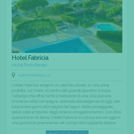
Hotel Fabricia
Hotel Portoferraio
PORTOFERRAIO (LI)
L'Hotel Fabricia sorge in un vecchio oliveto, in una zona
protetta, sul mare. Al centro del grande giardino si trova
l'albergo che offre l'antica tradizione di una villa toscana
immersa nella campagna, abbinata alle esigenze di oggi, per
trascorrere giorni all'insegna dei bagni, delle passeggiate,
delle visite artistiche, degli itinerari enogastronomici. Con oltre
quarant'anni di storia, l'Hotel Fabricia si colloca ancora oggi in
una posizione preminente nel campo dell'ospitalità elbana.