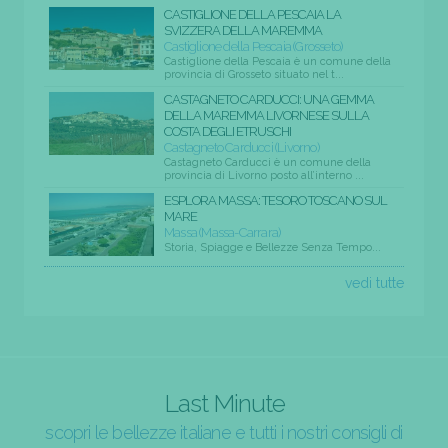
CASTIGLIONE DELLA PESCAIA LA
SVIZZERA DELLA MAREMMA
Castiglione della Pescaia (Grosseto)
Castiglione della Pescaia è un comune della
provincia di Grosseto situato nel t...
CASTAGNETO CARDUCCI: UNA GEMMA
DELLA MAREMMA LIVORNESE SULLA
COSTA DEGLI ETRUSCHI
Castagneto Carducci (Livorno)
Castagneto Carducci è un comune della
provincia di Livorno posto all’interno ...
ESPLORA MASSA: TESORO TOSCANO SUL
MARE
Massa (Massa-Carrara)
Storia, Spiagge e Bellezze Senza Tempo...
vedi tutte
Last Minute
scopri le bellezze italiane e tutti i nostri consigli di