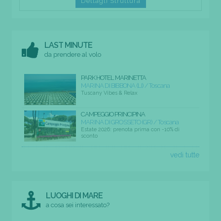
Dettagli Struttura
LAST MINUTE
da prendere al volo
PARK HOTEL MARINETTA
MARINA DI BIBBONA (LI) / Toscana
Tuscany Vibes & Relax
CAMPEGGIO PRINCIPINA
MARINA DI GROSSETO (GR) / Toscana
Estate 2026: prenota prima con -10% di
sconto
vedi tutte
LUOGHI DI MARE
a cosa sei interessato?