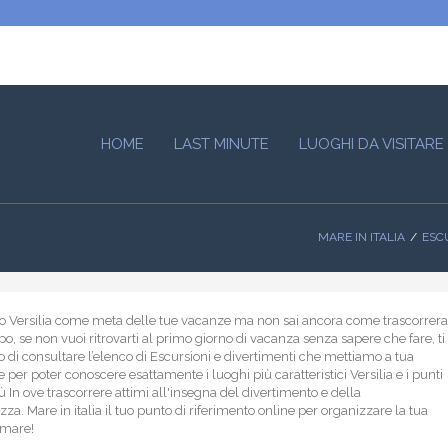
HOME
LAST MINUTE
LUOGHI DA VISITARE
MARE IN ITALIA
ESC
to Versilia come meta delle tue vacanze ma non sai ancora come trascorrera
mpo, se non vuoi ritrovarti al primo giorno di vacanza senza sapere che fare, ti
 di consultare l’elenco di Escursioni e divertimenti che mettiamo a tua
 per poter conoscere esattamente i luoghi più caratteristici Versilia e i punti
iù In ove trascorrere attimi all'insegna del divertimento e della
za. Mare in italia il tuo punto di riferimento online per organizzare la tua
 mare!