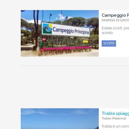
Campeggio Pr
MARINA DI GROSS
Estate 2026: pr
sconto
SCOPRI
Trabia spiagg
Trabia (Palermo)
Trabia è un com