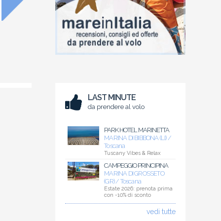
LAST MINUTE
da prendere al volo
PARK HOTEL MARINETTA
MARINA DI BIBBONA (LI) /
Toscana
Tuscany Vibes & Relax
CAMPEGGIO PRINCIPINA
MARINA DI GROSSETO
(GR) / Toscana
Estate 2026: prenota prima
con -10% di sconto
vedi tutte