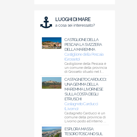
LUOGHI DI MARE
a cosa sei interessato?
CASTIGLIONE DELLA
PESCAIA LA SVIZZERA
DELLA MAREMMA
Castiglione della Pescaia
(Grosseto)
Castiglione della Pescaia è
un comune della provincia
di Grosseto situato nel t...
CASTAGNETO CARDUCCI:
UNA GEMMA DELLA
MAREMMA LIVORNESE
SULLA COSTA DEGLI
ETRUSCHI
Castagneto Carducci
(Livorno)
Castagneto Carducci è un
comune della provincia di
Livorno posto all’interno ...
ESPLORA MASSA:
TESORO TOSCANO SUL