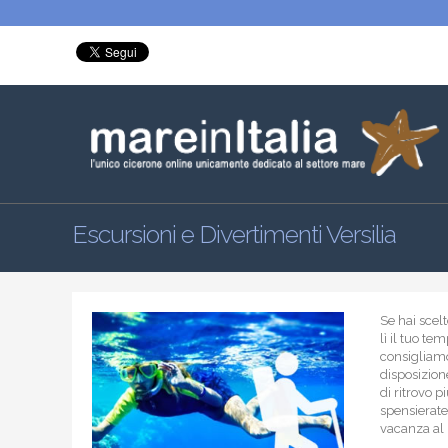
Escursioni e Divertimenti Versilia
Se hai scel
lì il tuo te
consigliamo
disposizione
di ritrovo p
spensieratez
vacanza al