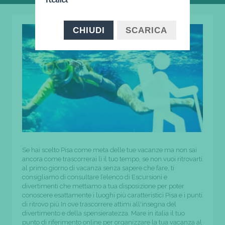
CHIUDI
SCARICA
Se hai scelto Pisa come meta delle tue vacanze ma non sai
ancora come trascorrerai lì il tuo tempo, se non vuoi ritrovarti
al primo giorno di vacanza senza sapere che fare, ti
consigliamo di consultare l’elenco di Escursioni e
divertimenti che mettiamo a tua disposizione per poter
conoscere esattamente i luoghi più caratteristici Pisa e i punti
di ritrovo più In ove trascorrere attimi all'insegna del
divertimento e della spensieratezza. Mare in italia il tuo
punto di riferimento online per organizzare la tua vacanza al