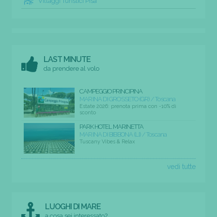
Villaggi Turistici Pisa
LAST MINUTE
da prendere al volo
CAMPEGGIO PRINCIPINA
MARINA DI GROSSETO (GR) / Toscana
Estate 2026: prenota prima con -10% di
sconto
PARK HOTEL MARINETTA
MARINA DI BIBBONA (LI) / Toscana
Tuscany Vibes & Relax
vedi tutte
LUOGHI DI MARE
a cosa sei interessato?