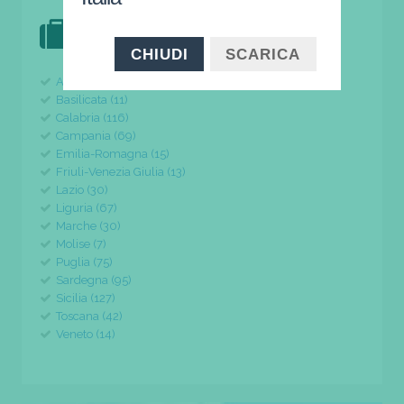
DOVE VAI IN VACANZA?
il tuo viaggio parte da qui
CHIUDI
SCARICA
Abruzzo (24)
Basilicata (11)
Calabria (116)
Campania (69)
Emilia-Romagna (15)
Friuli-Venezia Giulia (13)
Lazio (30)
Liguria (67)
Marche (30)
Molise (7)
Puglia (75)
Sardegna (95)
Sicilia (127)
Toscana (42)
Veneto (14)