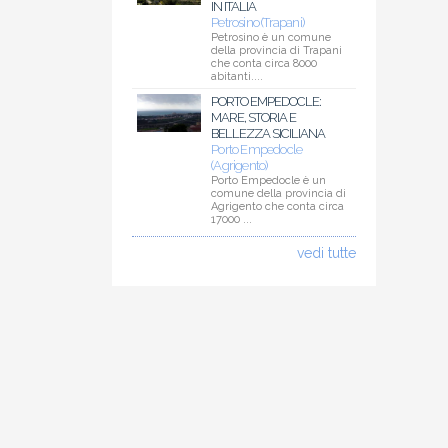
IN ITALIA
Petrosino (Trapani)
Petrosino è un comune
della provincia di Trapani
che conta circa 8000
abitanti....
PORTO EMPEDOCLE:
MARE, STORIA E
BELLEZZA SICILIANA
Porto Empedocle
(Agrigento)
Porto Empedocle è un
comune della provincia di
Agrigento che conta circa
17000 ...
vedi tutte