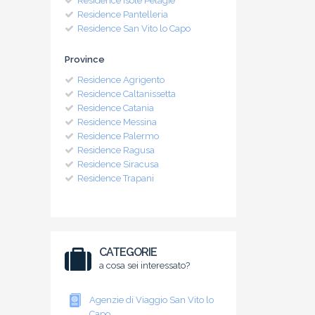
Residence Isole Pelagie
Residence Pantelleria
Residence San Vito lo Capo
Province
Residence Agrigento
Residence Caltanissetta
Residence Catania
Residence Messina
Residence Palermo
Residence Ragusa
Residence Siracusa
Residence Trapani
CATEGORIE
a cosa sei interessato?
Agenzie di Viaggio San Vito lo
Capo