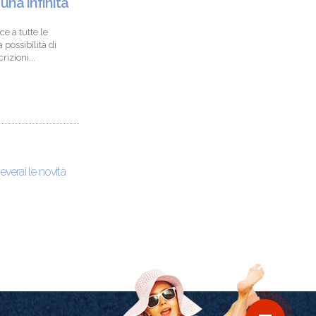
 una infinità
ce a tutte le
 possibilità di
izioni...
ceverai le novità