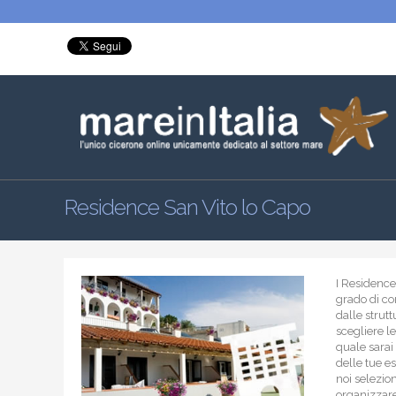
Residence San Vito lo Capo
I Residence 
grado di con
dalle strut
scegliere le
quale sarai
delle tue e
noi selezion
organizzare