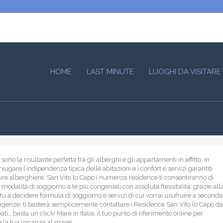
HOME
LAST MINUTE
LUOGHI DA VISITARE
sono la risultante perfetta tra gli alberghi e gli appartamenti in affitto, in
iugare l’indipendenza tipica delle abitazioni e i confort e servizi garantiti
ture alberghiere. San Vito lo Capo i numerosi residence ti consentiranno di
 modalità di soggiorno a te più congeniali con assoluta flessibilità, grazie all
 tu a decidere formula di soggiorno e servizi di cui vorrai usufruire a seconda
sigenze; ti basterà semplicemente contattare i Residence San Vito lo Capo da
ati… basta un click! Mare in Italia, il tuo punto di riferimento online per
 la tua vacanza al mare!