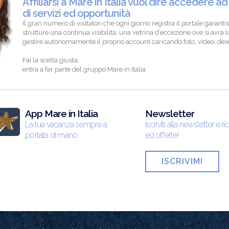
Affiliarsi a Mare in Italia vuol dire accedere ad
di servizi ed opportunità
Il gran numero di visitatori che ogni giorno registra il portale garantis
strutture una continua visibilità; una vetrina d’eccezione ove si avrà la
gestire autonomamente il proprio account caricando foto, video, descr
Fai la scelta giusta,
entra a far parte del gruppo Mare in Italia
App Mare in Italia
Newsletter
La tua vacanza sempre a
Iscriviti alla newsletter e ri
portata di mano
ed offerte!
ISCRIVIMI