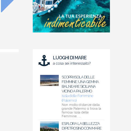
LUOGHI DI MARE
a cosa sei interessato?
SCOPRI ISOLA DELLE
FEMMINE: UNA GEMMA
BALNEARE SICILIANA
VICINO A PALERMO
Isola delle Femmine
(Palermo)
Non molto distanze dalla
grande Palermo si trova la
famosa Isola delle
Femmine, ...
ESPLORA LA BELLEZZA
DI PETROSINO CON MARE