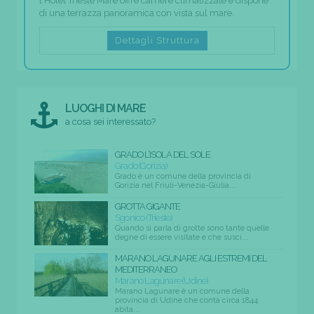
l'Hotel Trieste Mare offre camere climatizzate e dispone
di una terrazza panoramica con vista sul mare.
Dettagli Struttura
LUOGHI DI MARE
a cosa sei interessato?
GRADO L’ISOLA DEL SOLE
Grado (Gorizia)
Grado è un comune della provincia di
Gorizia nel Friuli-Venezia-Giulia....
GROTTA GIGANTE
Sgonico (Trieste)
Quando si parla di grotte sono tante quelle
degne di essere visitate e che susci...
MARANO LAGUNARE AGLI ESTREMI DEL
MEDITERRANEO
Marano Lagunare (Udine)
Marano Lagunare è un comune della
provincia di Udine che conta circa 1844
abita...