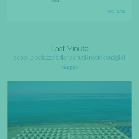
abita...
vedi tutte
Last Minute
scopri le bellezze italiane e tutti i nostri consigli di
viaggio