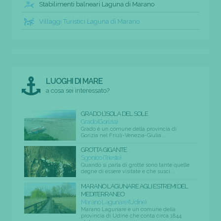
Stabilimenti balneari Laguna di Marano
Villaggi Turistici Laguna di Marano
LUOGHI DI MARE
a cosa sei interessato?
GRADO L’ISOLA DEL SOLE
Grado (Gorizia)
Grado è un comune della provincia di
Gorizia nel Friuli-Venezia-Giulia....
GROTTA GIGANTE
Sgonico (Trieste)
Quando si parla di grotte sono tante quelle
degne di essere visitate e che susci...
MARANO LAGUNARE AGLI ESTREMI DEL
MEDITERRANEO
Marano Lagunare (Udine)
Marano Lagunare è un comune della
provincia di Udine che conta circa 1844