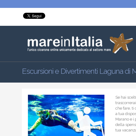
Escursioni e Divertimenti Laguna di
Se hai sce
trascorrerai
che fare, t
a tua dispo
Marano e i p
della spensi
tua vacanz