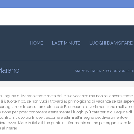
HOME
LAST MINUTE
LUOGHI DA VISITARE
 Marano
MARE IN ITALIA
ESCURSIONI E D
lto Laguna di Marano come meta delle tue vacanze ma non sai ancora come
 lì il tuo tempo, se non vuoi ritrovarti al primo giorno di vacanza senza saper
i consigliamo di consultare l’elenco di Escursioni e divertimenti che mettiamo
sizione per poter conoscere esattamente i luoghi più caratteristici Laguna di
unti di ritrovo più In ove trascorrere attimi all'insegna del divertimento e
eratezza. Mare in italia il tuo punto di riferimento online per organizzare la
a al mare!