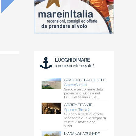
LUOGHI DI MARE
a cosa sei interessato?
GRADO L’ISOLA DEL SOLE
Grado (Gorizia)
Grado è un comune della
provincia di Gorizia nel
Friuli-Venezia-Giulia....
GROTTA GIGANTE
Sgonico (Trieste)
Quando si parla di grotte
sono tante quelle degne di
essere visitate e che
susci...
MARANO LAGUNARE