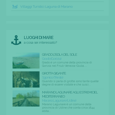
Villaggi Turistici Laguna di Marano
LUOGHI DI MARE
a cosa sei interessato?
GRADO L’ISOLA DEL SOLE
Grado (Gorizia)
Grado è un comune della provincia di
Gorizia nel Friuli-Venezia-Giulia....
GROTTA GIGANTE
Sgonico (Trieste)
Quando si parla di grotte sono tante quelle
degne di essere visitate e che susci...
MARANO LAGUNARE AGLI ESTREMI DEL
MEDITERRANEO
Marano Lagunare (Udine)
Marano Lagunare è un comune della
provincia di Udine che conta circa 1844
abita...