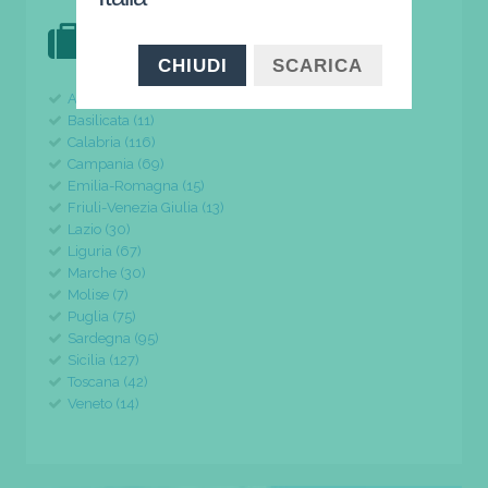
DOVE VAI IN VACANZA?
il tuo viaggio parte da qui
CHIUDI
SCARICA
Abruzzo (24)
Basilicata (11)
Calabria (116)
Campania (69)
Emilia-Romagna (15)
Friuli-Venezia Giulia (13)
Lazio (30)
Liguria (67)
Marche (30)
Molise (7)
Puglia (75)
Sardegna (95)
Sicilia (127)
Toscana (42)
Veneto (14)