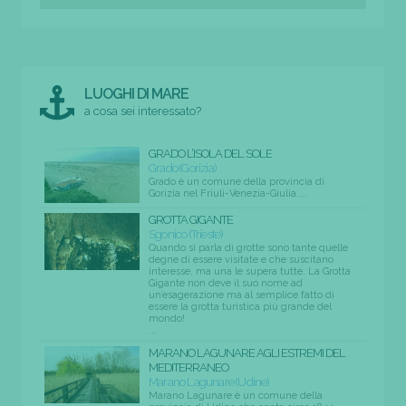
LUOGHI DI MARE
a cosa sei interessato?
GRADO L’ISOLA DEL SOLE
Grado (Gorizia)
Grado è un comune della provincia di
Gorizia nel Friuli-Venezia-Giulia....
GROTTA GIGANTE
Sgonico (Trieste)
Quando si parla di grotte sono tante quelle
degne di essere visitate e che suscitano
interesse, ma una le supera tutte. La Grotta
Gigante non deve il suo nome ad
un’esagerazione ma al semplice fatto di
essere la grotta turistica più grande del
mondo!
...
MARANO LAGUNARE AGLI ESTREMI DEL
MEDITERRANEO
Marano Lagunare (Udine)
Marano Lagunare è un comune della