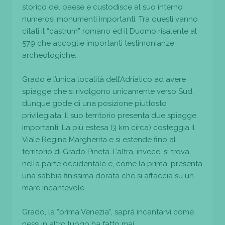
storico del paese e custodisce al suo interno
numerosi monumenti importanti. Tra questi vanno
citati il “castrum” romano ed il Duomo risalente al
579 che accoglie importanti testimonianze
archeologiche.
Grado è l’unica località dell’Adriatico ad avere
spiagge che si rivolgono unicamente verso Sud,
dunque gode di una posizione piuttosto
privilegiata. Il suo territorio presenta due spiagge
importanti. La più estesa (3 km circa) costeggia il
Viale Regina Margherita e si estende fino al
territorio di Grado Pineta. L’altra, invece, si trova
nella parte occidentale e, come la prima, presenta
una sabbia finissima dorata che si affaccia su un
mare incantevole.
Grado, la “prima Venezia”, saprà incantarvi come
nessun altro luogo ha fatto mai.