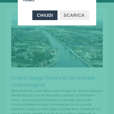
CHIUDI
SCARICA
Scopri le Spiagge Dorate e le Oasi Verdi della
Costa Romagnola
Benvenuti nel cuore della costa romagnola, dove la spiaggia
dorata abbraccia la verde pineta, creando un'atmosfera
unica. La provincia di Ravenna è una meta storica del
turismo balneare in Italia, rinomata per la sua grande
ospitalità. Scopri le meraviglie di questa terra, ideale per chi
cerca il posto perfetto e la struttura ricettiva ideale per le