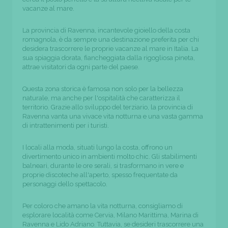
vacanze al mare.
La provincia di Ravenna, incantevole gioiello della costa
romagnola, è da sempre una destinazione preferita per chi
desidera trascorrere le proprie vacanze al mare in Italia. La
sua spiaggia dorata, fiancheggiata dalla rigogliosa pineta,
attrae visitatori da ogni parte del paese.
Questa zona storica è famosa non solo per la bellezza
naturale, ma anche per l'ospitalità che caratterizza il
territorio. Grazie allo sviluppo del terziario, la provincia di
Ravenna vanta una vivace vita notturna e una vasta gamma
di intrattenimenti per i turisti.
I locali alla moda, situati lungo la costa, offrono un
divertimento unico in ambienti molto chic. Gli stabilimenti
balneari, durante le ore serali, si trasformano in vere e
proprie discoteche all'aperto, spesso frequentate da
personaggi dello spettacolo.
Per coloro che amano la vita notturna, consigliamo di
esplorare località come Cervia, Milano Marittima, Marina di
Ravenna e Lido Adriano. Tuttavia, se desideri trascorrere una