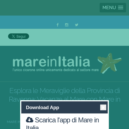
MENU
Esplora le Meraviglie della Provincia di
Ravenna: Vacanze al Mare con Mare in
Italia
Download App
Scarica l'app di Mare in
MARE IN ITALIA
EMILIA-ROMAGNA
RAVENNA
Italia