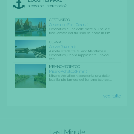
LUOGHI DI MARE
a cosa sei interessato?
CESENATICO
Cesenatico (Forli-Cesena)
Cesenatico è una delle mete più belle e
frequentate del turismo balneare in Em...
CERVIA
Cervia (Ravenna)
A metà strada tra Milano Marittima e
Cesenatico, Cervia rappresenta uno dei
cen...
MISANO ADRIATICO
Misano Adriatico (Rimini)
Misano Adriatico rappresenta una delle
località più famose del turismo balnear...
vedi tutte
Last Minute