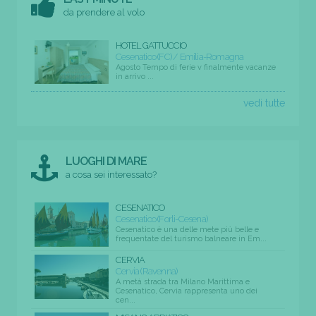
da prendere al volo
HOTEL GATTUCCIO
Cesenatico (FC) / Emilia-Romagna
Agosto Tempo di ferie v finalmente vacanze
in arrivo ...
vedi tutte
LUOGHI DI MARE
a cosa sei interessato?
CESENATICO
Cesenatico (Forli-Cesena)
Cesenatico è una delle mete più belle e
frequentate del turismo balneare in Em...
CERVIA
Cervia (Ravenna)
A metà strada tra Milano Marittima e
Cesenatico, Cervia rappresenta uno dei
cen...