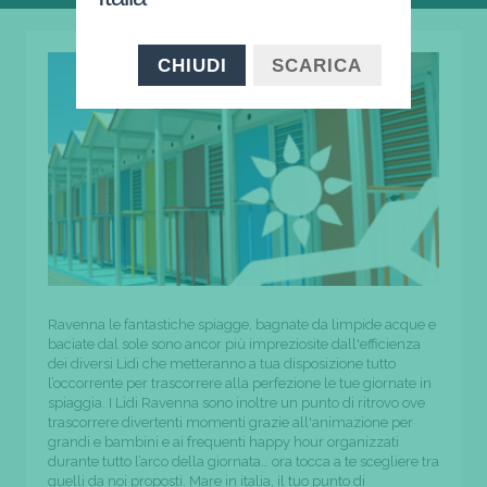
CHIUDI
SCARICA
Ravenna le fantastiche spiagge, bagnate da limpide acque e
baciate dal sole sono ancor più impreziosite dall'efficienza
dei diversi Lidi che metteranno a tua disposizione tutto
l’occorrente per trascorrere alla perfezione le tue giornate in
spiaggia. I Lidi Ravenna sono inoltre un punto di ritrovo ove
trascorrere divertenti momenti grazie all'animazione per
grandi e bambini e ai frequenti happy hour organizzati
durante tutto l’arco della giornata… ora tocca a te scegliere tra
quelli da noi proposti. Mare in italia, il tuo punto di