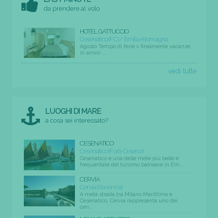
da prendere al volo
HOTEL GATTUCCIO
Cesenatico (FC) / Emilia-Romagna
Agosto Tempo di ferie v finalmente vacanze
in arrivo ...
vedi tutte
LUOGHI DI MARE
a cosa sei interessato?
CESENATICO
Cesenatico (Forli-Cesena)
Cesenatico è una delle mete più belle e
frequentate del turismo balneare in Em...
CERVIA
Cervia (Ravenna)
A metà strada tra Milano Marittima e
Cesenatico, Cervia rappresenta uno dei
cen...